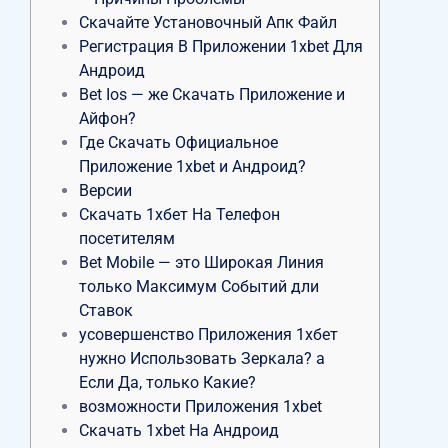
Скачайте Установочный Апк Файл
Регистрация В Приложении 1xbet Для
Андроид
Bet Іos — же Скачать Приложение и
Айфон?
Где Скачать Официальное
Приложение 1xbet и Андроид?
Версии
Скачать 1хбет На Телефон
посетителям
Bet Mobile — это Широкая Линия
только Максимум Событий дли
Ставок
усовершенство Приложения 1xбет
нужно Использовать Зеркала? а
Если Да, только Какие?
возможности Приложения 1xbet
Скачать 1xbet На Андроид