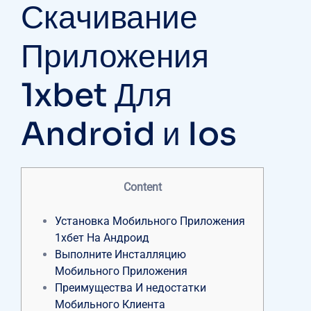
Скачивание
Приложения
1xbet Для
Android и Ios
Content
Установка Мобильного Приложения
1хбет На Андроид
Выполните Инсталляцию
Мобильного Приложения
Преимущества И недостатки
Мобильного Клиента