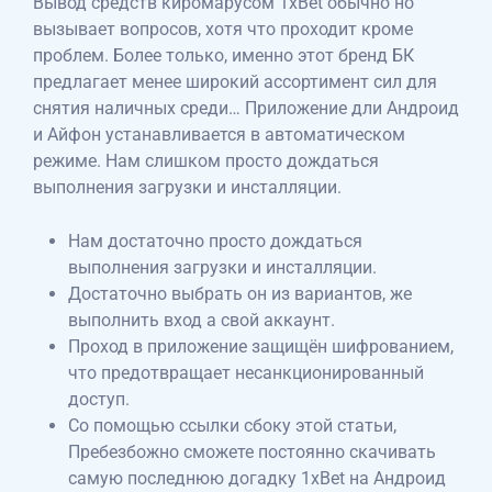
Вывод средств киромарусом 1xBet обычно но
вызывает вопросов, хотя что проходит кроме
проблем. Более только, именно этот бренд БК
предлагает менее широкий ассортимент сил для
снятия наличных среди… Приложение дли Андроид
и Айфон устанавливается в автоматическом
режиме. Нам слишком просто дождаться
выполнения загрузки и инсталляции.
Нам достаточно просто дождаться
выполнения загрузки и инсталляции.
Достаточно выбрать он из вариантов, же
выполнить вход а свой аккаунт.
Проход в приложение защищён шифрованием,
что предотвращает несанкционированный
доступ.
Со помощью ссылки сбоку этой статьи,
Пребезбожно сможете постоянно скачивать
самую последнюю догадку 1xBet на Андроид