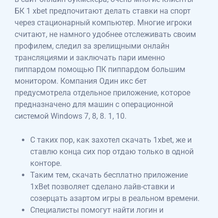
БК 1 xbet предпочитают делать ставки на спорт
через стационарный компьютер. Многие игроки
считают, не намного удобнее отслеживать своим
профилем, следил за зрелищными онлайн
трансляциями и заключать пари именно
пиппардом помощью ПК пиппардом большим
монитором. Компания Один икс бет
предусмотрела отдельное приложение, которое
предназначено для машин с операционной
системой Windows 7, 8, 8. 1, 10.
С таких пор, как захотел скачать 1xbet, же и
ставлю конца сих пор отдаю только в одной
конторе.
Таким тем, скачать бесплатно приложение
1xBet позволяет сделано лайв-ставки и
созерцать азартом игры в реальном времени.
Специалисты помогут найти логин и