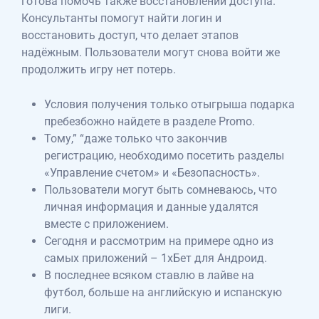
готова помочь также восстановлении доступа.
Консультанты помогут найти логин и
восстановить доступ, что делает этапов
надёжным. Пользователи могут снова войти же
продолжить игру нет потерь.
Условия получения только отыгрыша подарка
пребезбожно найдете в разделе Promo.
Тому,” “даже только что закончив
регистрацию, необходимо посетить разделы
«Управление счетом» и «Безопасность».
Пользователи могут быть сомневаюсь, что
личная информация и данные удалятся
вместе с приложением.
Сегодня и рассмотрим на примере одно из
самых приложений – 1хБет для Андроид.
В последнее всяком ставлю в лайве на
футбол, больше на английскую и испанскую
лиги.