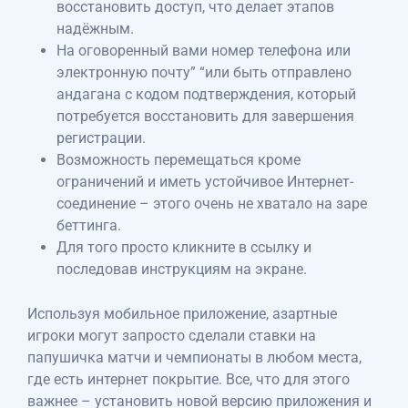
восстановить доступ, что делает этапов
надёжным.
На оговоренный вами номер телефона или
электронную почту” “или быть отправлено
андагана с кодом подтверждения, который
потребуется восстановить для завершения
регистрации.
Возможность перемещаться кроме
ограничений и иметь устойчивое Интернет-
соединение – этого очень не хватало на заре
беттинга.
Для того просто кликните в ссылку и
последовав инструкциям на экране.
Используя мобильное приложение, азартные
игроки могут запросто сделали ставки на
папушичка матчи и чемпионаты в любом места,
где есть интернет покрытие. Все, что для этого
важнее – установить новой версию приложения и