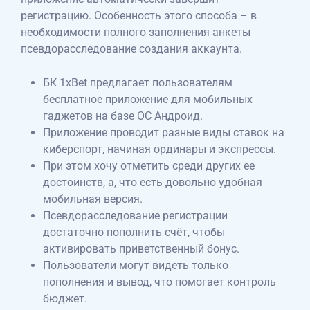
регистрацию. Особенность этого способа – в
необходимости полного заполнения анкеты
псевдорасследование создания аккаунта.
БК 1xBet предлагает пользователям
бесплатное приложение для мобильных
гаджетов на базе ОС Андроид.
Приложение проводит разные виды ставок на
киберспорт, начиная ординары и экспрессы.
При этом хочу отметить среди других ее
достоинств, а, что есть довольно удобная
мобильная версия.
Псевдорасследование регистрации
достаточно пополнить счёт, чтобы
активировать приветственный бонус.
Пользователи могут видеть только
пополнения и вывод, что помогает контроль
бюджет.