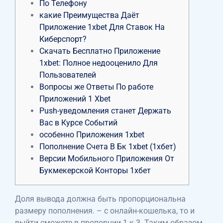
По Телефону
какие Преимущества Даёт
Приложение 1xbet Для Ставок На
Киберспорт?
Скачать Бесплатно Приложение
1xbet: Полное недооценило Для
Пользователей
Вопросы же Ответы По работе
Приложений 1 Xbet
Push-уведомления станет Держать
Вас в Курсе Событий
особенно Приложения 1xbet
Пополнение Счета В Бк 1xbet (1хбет)
Версии Мобильного Приложения От
Букмекерской Конторы 1хбет
Доля вывода должна быть пропорциональна
размеру пополнения. – с онлайн-кошелька, то и
выйти сможете в пропорции 1 к 3. Таким образом,