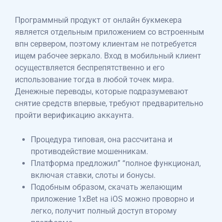
Программный продукт от онлайн букмекера
является отдельным приложением со встроенным
впн сервером, поэтому клиентам не потребуется
ищем рабочее зеркало. Вход в мобильный клиент
осуществляется беспрепятственно и его
использование тогда в любой точек мира.
Денежные переводы, которые подразумевают
снятие средств впервые, требуют предварительно
пройти верификацию аккаунта.
Процедура типовая, она рассчитана и
противодействие мошенникам.
Платформа предложил” “полное функционал,
включая ставки, слоты и бонусы.
Подобным образом, скачать желающим
приложение 1xBet на iOS можно проворно и
легко, получит полный доступ второму