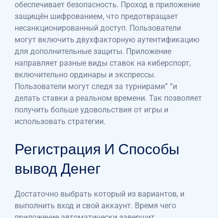
обеспечивает безопасность. Проход в приложение
защищён шифрованием, что предотвращает
несанкционированный доступ. Пользователи
могут включить двухфакторную аутентификацию
для дополнительные защиты. Приложение
направляет разные виды ставок на киберспорт,
включительно ординары и экспрессы.
Пользователи могут следя за турнирами” “и
делать ставки а реальном времени. Так позволяет
получить больше удовольствия от игры и
использовать стратегии.
Регистрация И Способы
вывод Денег
Достаточно выбрать который из вариантов, и
выполнить вход и свой аккаунт. Время чего
приложение автоматически завершит