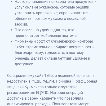
Часто начинавшие пользователи продуктов и
услуг онлайн букмекера, которые решили
установить приложение, спрашивают же
обновить программу самого последней
версии.
Это особенно удобно для тех, кто
предпочитает мобильные платежи.
Фирменный софт от букмекерской конторы
1хбет стремительно набирает популярность
благодаря тому, только это, в поэтому
очередь, делает онлайн беттинг удобнее и
доступнее.
Официальному сайт 1xBet и доменной зоне. com
недоступен в ФЕДЕРАЦИИ. Причина – оффшорная
лицензия букмекера только отсутствие
регистрации же ЕЦУПС. История операций
доступна в своем кабинете, что позволяла
анализировать расходы. Пользователи могут