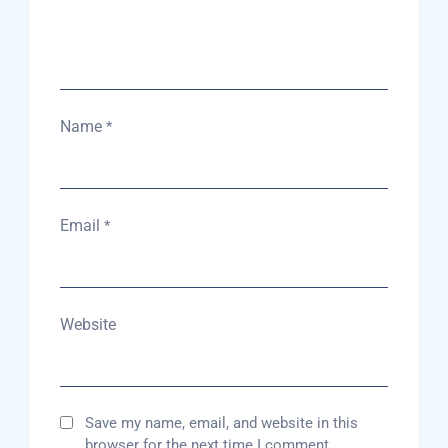
Name
*
Email
*
Website
Save my name, email, and website in this
browser for the next time I comment.