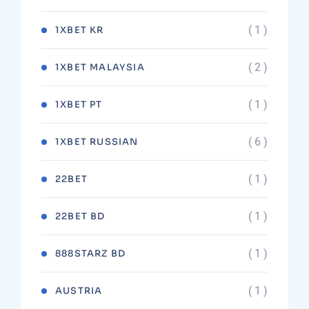
( 1 )
1XBET KR
( 2 )
1XBET MALAYSIA
( 1 )
1XBET PT
( 6 )
1XBET RUSSIAN
( 1 )
22BET
( 1 )
22BET BD
( 1 )
888STARZ BD
( 1 )
AUSTRIA