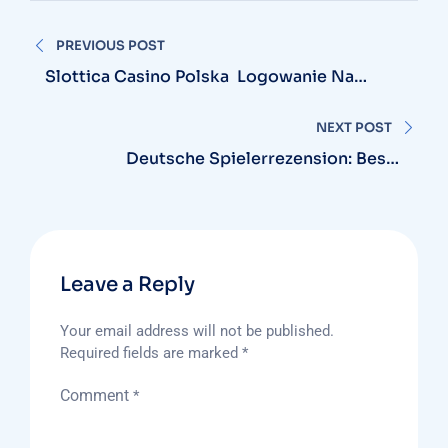
Post
PREVIOUS POST
navigation
Slottica Casino Polska ️ Logowanie Na
Stronie Kasyno Online Slotica Pl 2025
NEXT POST
Deutsche Spielerrezension: Beste
Sportwetten-Portale Ohne Oase
Leave a Reply
Your email address will not be published.
Required fields are marked
*
Comment
*