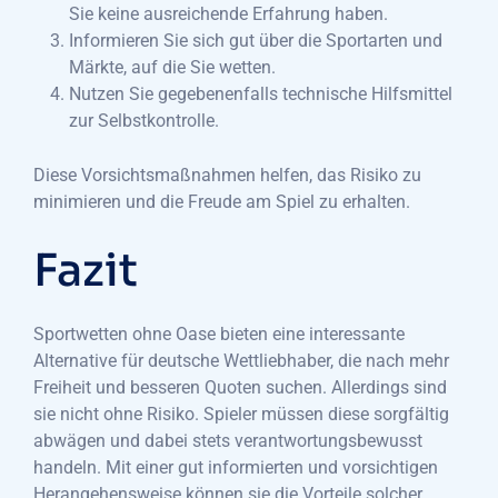
Sie keine ausreichende Erfahrung haben.
Informieren Sie sich gut über die Sportarten und
Märkte, auf die Sie wetten.
Nutzen Sie gegebenenfalls technische Hilfsmittel
zur Selbstkontrolle.
Diese Vorsichtsmaßnahmen helfen, das Risiko zu
minimieren und die Freude am Spiel zu erhalten.
Fazit
Sportwetten ohne Oase bieten eine interessante
Alternative für deutsche Wettliebhaber, die nach mehr
Freiheit und besseren Quoten suchen. Allerdings sind
sie nicht ohne Risiko. Spieler müssen diese sorgfältig
abwägen und dabei stets verantwortungsbewusst
handeln. Mit einer gut informierten und vorsichtigen
Herangehensweise können sie die Vorteile solcher