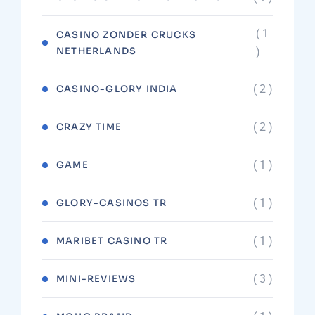
( 1
CASINO ZONDER CRUCKS
NETHERLANDS
)
( 2 )
CASINO-GLORY INDIA
( 2 )
CRAZY TIME
( 1 )
GAME
( 1 )
GLORY-CASINOS TR
( 1 )
MARIBET CASINO TR
( 3 )
MINI-REVIEWS