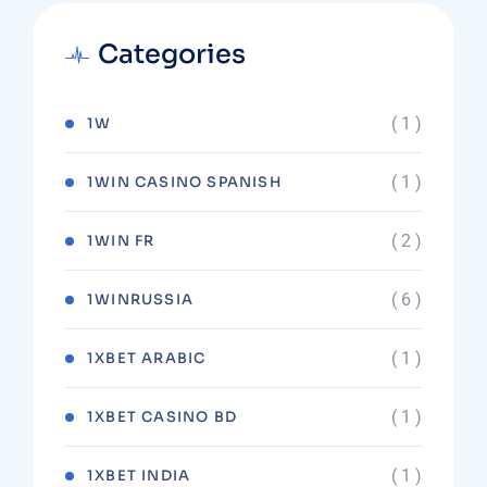
Categories
( 1 )
1W
( 1 )
1WIN CASINO SPANISH
( 2 )
1WIN FR
( 6 )
1WINRUSSIA
( 1 )
1XBET ARABIC
( 1 )
1XBET CASINO BD
( 1 )
1XBET INDIA