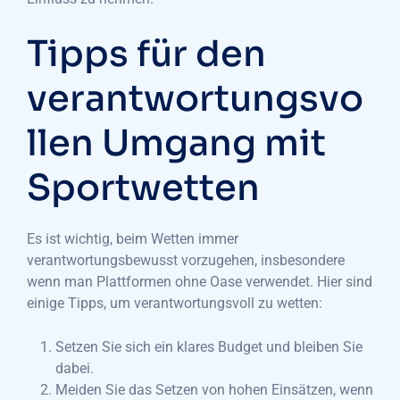
Tipps für den
verantwortungsvo
llen Umgang mit
Sportwetten
Es ist wichtig, beim Wetten immer
verantwortungsbewusst vorzugehen, insbesondere
wenn man Plattformen ohne Oase verwendet. Hier sind
einige Tipps, um verantwortungsvoll zu wetten:
Setzen Sie sich ein klares Budget und bleiben Sie
dabei.
Meiden Sie das Setzen von hohen Einsätzen, wenn