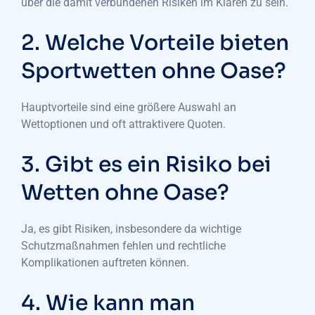
über die damit verbundenen Risiken im Klaren zu sein.
2. Welche Vorteile bieten
Sportwetten ohne Oase?
Hauptvorteile sind eine größere Auswahl an
Wettoptionen und oft attraktivere Quoten.
3. Gibt es ein Risiko bei
Wetten ohne Oase?
Ja, es gibt Risiken, insbesondere da wichtige
Schutzmaßnahmen fehlen und rechtliche
Komplikationen auftreten können.
4. Wie kann man