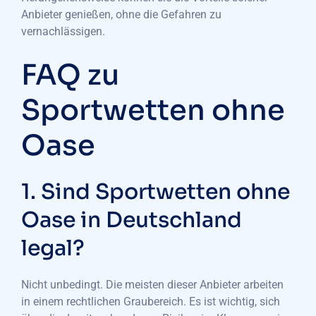
Anbieter genießen, ohne die Gefahren zu
vernachlässigen.
FAQ zu
Sportwetten ohne
Oase
1. Sind Sportwetten ohne
Oase in Deutschland
legal?
Nicht unbedingt. Die meisten dieser Anbieter arbeiten
in einem rechtlichen Graubereich. Es ist wichtig, sich