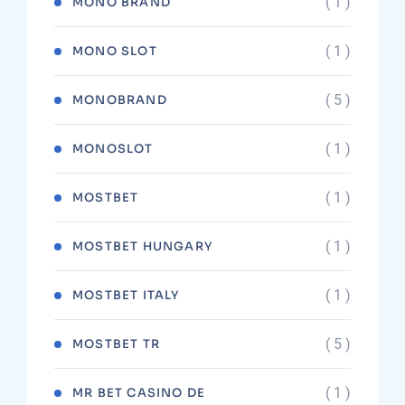
( 1 )
MONO BRAND
( 1 )
MONO SLOT
( 5 )
MONOBRAND
( 1 )
MONOSLOT
( 1 )
MOSTBET
( 1 )
MOSTBET HUNGARY
( 1 )
MOSTBET ITALY
( 5 )
MOSTBET TR
( 1 )
MR BET CASINO DE