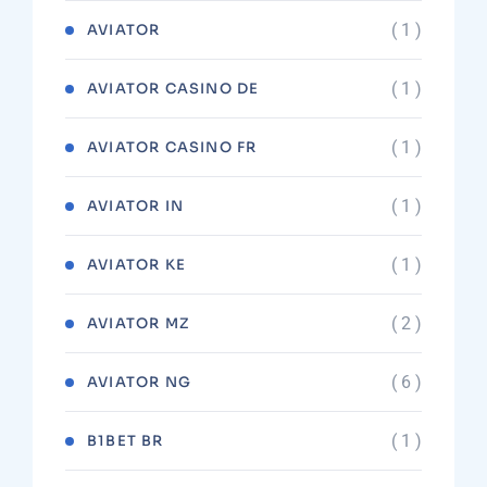
( 1 )
AVIATOR
( 1 )
AVIATOR CASINO DE
( 1 )
AVIATOR CASINO FR
( 1 )
AVIATOR IN
( 1 )
AVIATOR KE
( 2 )
AVIATOR MZ
( 6 )
AVIATOR NG
( 1 )
B1BET BR