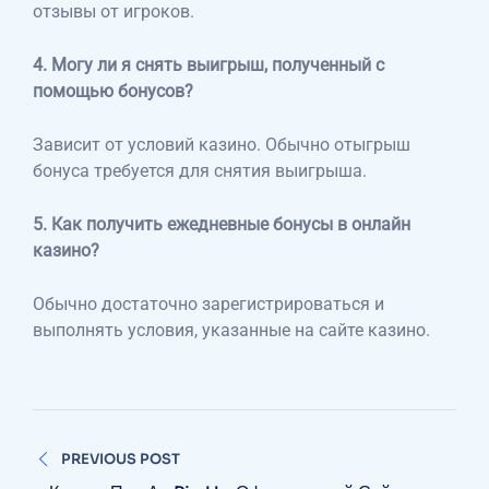
отзывы от игроков.
4. Могу ли я снять выигрыш, полученный с
помощью бонусов?
Зависит от условий казино. Обычно отыгрыш
бонуса требуется для снятия выигрыша.
5. Как получить ежедневные бонусы в онлайн
казино?
Обычно достаточно зарегистрироваться и
выполнять условия, указанные на сайте казино.
Post
PREVIOUS POST