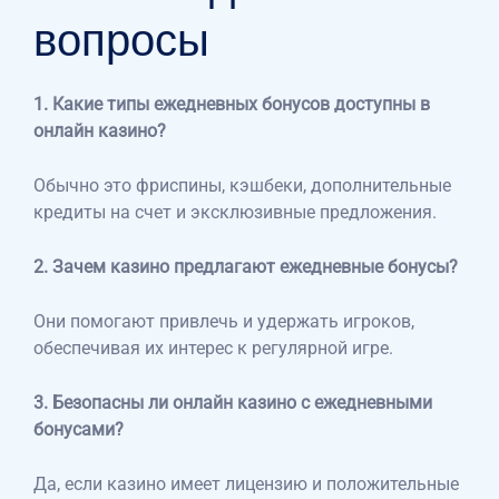
вопросы
1. Какие типы ежедневных бонусов доступны в
онлайн казино?
Обычно это фриспины, кэшбеки, дополнительные
кредиты на счет и эксклюзивные предложения.
2. Зачем казино предлагают ежедневные бонусы?
Они помогают привлечь и удержать игроков,
обеспечивая их интерес к регулярной игре.
3. Безопасны ли онлайн казино с ежедневными
бонусами?
Да, если казино имеет лицензию и положительные