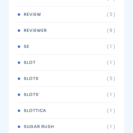
( 5 )
REVIEW
( 8 )
REVIEWER
( 1 )
SE
( 1 )
SLOT
( 5 )
SLOTS
( 1 )
SLOTS`
( 1 )
SLOTTICA
( 1 )
SUGAR RUSH