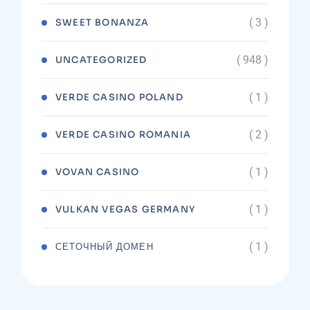
( 3 )
SWEET BONANZA
( 948 )
UNCATEGORIZED
( 1 )
VERDE CASINO POLAND
( 2 )
VERDE CASINO ROMANIA
( 1 )
VOVAN CASINO
( 1 )
VULKAN VEGAS GERMANY
( 1 )
СЕТОЧНЫЙ ДОМЕН