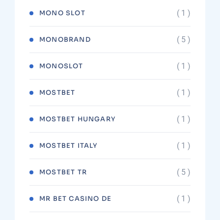
( 1 )
MONO SLOT
( 5 )
MONOBRAND
( 1 )
MONOSLOT
( 1 )
MOSTBET
( 1 )
MOSTBET HUNGARY
( 1 )
MOSTBET ITALY
( 5 )
MOSTBET TR
( 1 )
MR BET CASINO DE