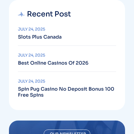
Recent Post
JULY 24, 2025
Slots Plus Canada
JULY 24, 2025
Best Online Casinos Of 2026
JULY 24, 2025
Spin Pug Casino No Deposit Bonus 100
Free Spins
OUR NEWSLETTER