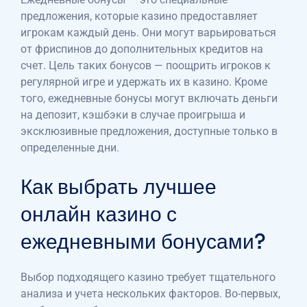
предложения, которые казино предоставляет
игрокам каждый день. Они могут варьироваться
от фриспинов до дополнительных кредитов на
счет. Цель таких бонусов — поощрить игроков к
регулярной игре и удержать их в казино. Кроме
того, ежедневные бонусы могут включать деньги
на депозит, кэшбэки в случае проигрыша и
эксклюзивные предложения, доступные только в
определенные дни.
Как выбрать лучшее
онлайн казино с
ежедневными бонусами?
Выбор подходящего казино требует тщательного
анализа и учета нескольких факторов. Во-первых,