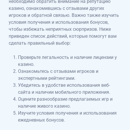
необходимо обратить внимание на репутацию
казино, ознакомившись с отзывами других
игроков и обратной связью. Важно также изучить
условия получения и использования бонусов,
чтобы избежать неприятных сюрпризов. Ниже
приведен список действий, которые помогут вам
сделать правильный выбор:
Проверьте легальность и наличие лицензии у
казино.
Ознакомьтесь с отзывами игроков и
экспертными рейтингами.
Убедитесь в удобстве использования веб-
сайта и наличии мобильного приложения.
Оцените разнообразие предлагаемых игр и
наличие живого казино.
Изучите условия получения и использования
ежедневных бонусов.