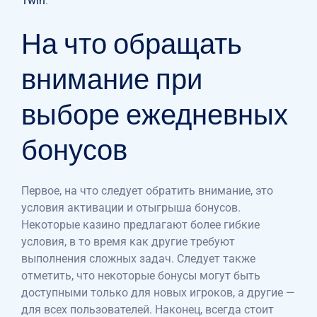
1win
.
На что обращать
внимание при
выборе ежедневных
бонусов
Первое, на что следует обратить внимание, это
условия активации и отыгрыша бонусов.
Некоторые казино предлагают более гибкие
условия, в то время как другие требуют
выполнения сложных задач. Следует также
отметить, что некоторые бонусы могут быть
доступными только для новых игроков, а другие —
для всех пользователей. Наконец, всегда стоит