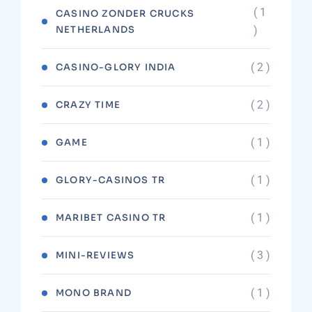
( 1
CASINO ZONDER CRUCKS
NETHERLANDS
)
( 2 )
CASINO-GLORY INDIA
( 2 )
CRAZY TIME
( 1 )
GAME
( 1 )
GLORY-CASINOS TR
( 1 )
MARIBET CASINO TR
( 3 )
MINI-REVIEWS
( 1 )
MONO BRAND