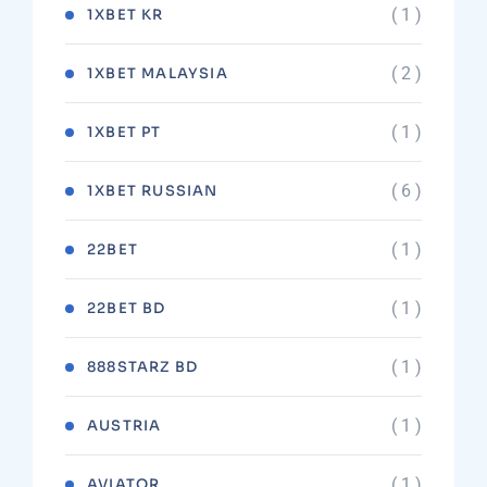
( 1 )
1XBET KR
( 2 )
1XBET MALAYSIA
( 1 )
1XBET PT
( 6 )
1XBET RUSSIAN
( 1 )
22BET
( 1 )
22BET BD
( 1 )
888STARZ BD
( 1 )
AUSTRIA
( 1 )
AVIATOR