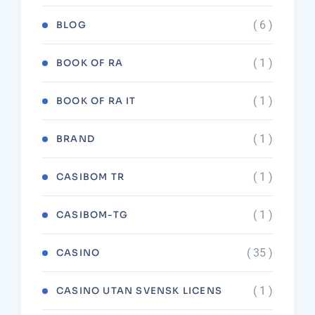
( 6 )
BLOG
( 1 )
BOOK OF RA
( 1 )
BOOK OF RA IT
( 1 )
BRAND
( 1 )
CASIBOM TR
( 1 )
CASIBOM-TG
( 35 )
CASINO
( 1 )
CASINO UTAN SVENSK LICENS