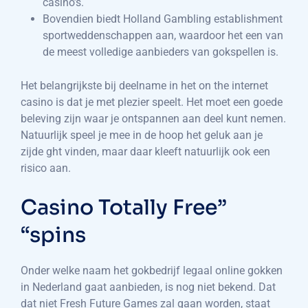
casino’s.
Bovendien biedt Holland Gambling establishment
sportweddenschappen aan, waardoor het een van
de meest volledige aanbieders van gokspellen is.
Het belangrijkste bij deelname in het on the internet
casino is dat je met plezier speelt. Het moet een goede
beleving zijn waar je ontspannen aan deel kunt nemen.
Natuurlijk speel je mee in de hoop het geluk aan je
zijde ght vinden, maar daar kleeft natuurlijk ook een
risico aan.
Casino Totally Free”
“spins
Onder welke naam het gokbedrijf legaal online gokken
in Nederland gaat aanbieden, is nog niet bekend. Dat
dat niet Fresh Future Games zal gaan worden, staat