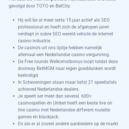
gevolgd door TOTO en BetCity.
Hij will be al meer serta 15 jaar actief als SEO
professional en heeft zich de afgelopen jaren
verdiept in sobre SEO wereld vehicle de internet
casino industrie.
De casino’s uit ons lijstje hebben namelijk
allemaal een Nederlandse casino vergunning.
De Free rounds Welkomstbonus loopt totdat deze
doorway BetMGM naar eigen goeddunken wordt
beëindigd.
In Scheveningen staan maar liefst 21 speeltafels
achieved Nederlandse dealers.
Je speelt ser meer dan several. 600+
casinospellen én Unibet heeft een beste live on
line casino met Nederlandse different roulette
games en blackjack.
En als er al zoveel andere aanbieders op de markt