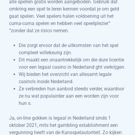
alle spellen gratis worden aangeboden. Gebruik dat
omkring een spel te leren kennen voordat je om geld
gaat spelen. Veel spelers halen voldoening uit het
cuma-cuma spelen en hebben veel speelplezier”
“zonder dat ze risico nemen.
Die zorgt ervoor dat de uitkomsten van het spel
compleet willekeurig zijn.
Dit maakt een onaantrekkelijk om die dure licentie
voor een legaal casino in Nederland ght verkrijgen.
Wij bieden het overzicht van allesamt legale
casino’s inside Nederland.
Ze verbreden hun aanbod steeds verder, waardoor
ze nu wat populairder aan een worden zijn voor
hun s.
Ja, on-line gokken is legaal in Nederland sinds 1
oktober 2021, mits het gambling establishment een
vergunning heeft van de Kansspelautoriteit. Zo kijken