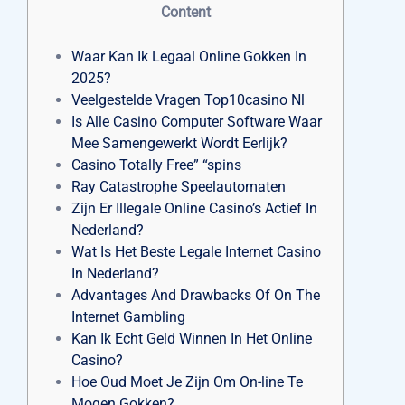
Content
Waar Kan Ik Legaal Online Gokken In
2025?
Veelgestelde Vragen Top10casino Nl
Is Alle Casino Computer Software Waar
Mee Samengewerkt Wordt Eerlijk?
Casino Totally Free” “spins
Ray Catastrophe Speelautomaten
Zijn Er Illegale Online Casino’s Actief In
Nederland?
Wat Is Het Beste Legale Internet Casino
In Nederland?
Advantages And Drawbacks Of On The
Internet Gambling
Kan Ik Echt Geld Winnen In Het Online
Casino?
Hoe Oud Moet Je Zijn Om On-line Te
Mogen Gokken?