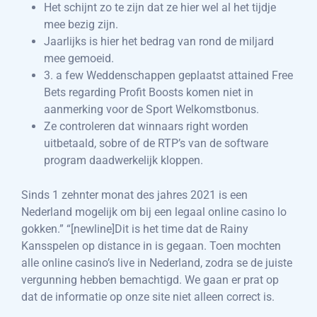
Het schijnt zo te zijn dat ze hier wel al het tijdje
mee bezig zijn.
Jaarlijks is hier het bedrag van rond de miljard
mee gemoeid.
3. a few Weddenschappen geplaatst attained Free
Bets regarding Profit Boosts komen niet in
aanmerking voor de Sport Welkomstbonus.
Ze controleren dat winnaars right worden
uitbetaald, sobre of de RTP’s van de software
program daadwerkelijk kloppen.
Sinds 1 zehnter monat des jahres 2021 is een
Nederland mogelijk om bij een legaal online casino lo
gokken.” “[newline]Dit is het time dat de Rainy
Kansspelen op distance in is gegaan. Toen mochten
alle online casino’s live in Nederland, zodra se de juiste
vergunning hebben bemachtigd. We gaan er prat op
dat de informatie op onze site niet alleen correct is.