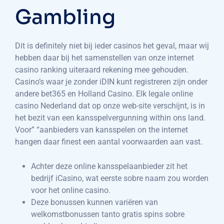
Gambling
Dit is definitely niet bij ieder casinos het geval, maar wij
hebben daar bij het samenstellen van onze internet
casino ranking uiteraard rekening mee gehouden.
Casino’s waar je zonder iDIN kunt registreren zijn onder
andere bet365 en Holland Casino. Elk legale online
casino Nederland dat op onze web-site verschijnt, is in
het bezit van een kansspelvergunning within ons land.
Voor” “aanbieders van kansspelen on the internet
hangen daar finest een aantal voorwaarden aan vast.
Achter deze online kansspelaanbieder zit het
bedrijf iCasino, wat eerste sobre naam zou worden
voor het online casino.
Deze bonussen kunnen variëren van
welkomstbonussen tanto gratis spins sobre