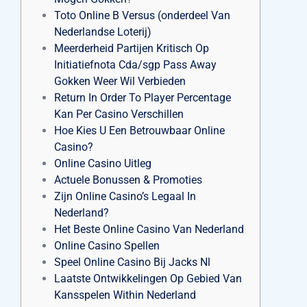
Toto Online B Versus (onderdeel Van
Nederlandse Loterij)
Meerderheid Partijen Kritisch Op
Initiatiefnota Cda/sgp Pass Away
Gokken Weer Wil Verbieden
Return In Order To Player Percentage
Kan Per Casino Verschillen
Hoe Kies U Een Betrouwbaar Online
Casino?
Online Casino Uitleg
Actuele Bonussen & Promoties
Zijn Online Casino’s Legaal In
Nederland?
Het Beste Online Casino Van Nederland
Online Casino Spellen
Speel Online Casino Bij Jacks Nl
Laatste Ontwikkelingen Op Gebied Van
Kansspelen Within Nederland