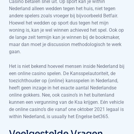
Casino betalen snel uit. Op sport kan je within
Nederland alleen wedden tegen het huis, niet tegen
andere spelers zoals vroeger bij bijvoorbeeld Betfair.
Hoewel het wedden op sport dus tegen het mijn
woning is, kan je wel winnen achieved het spel. Ook op
de lange zeit termijn kan je winnen bij de bookmaker,
maar dan moet je discussion methodologisch te werk
gaan.
Het is niet bekend hoeveel mensen inside Nederland bij
een online casino spelen. De Kansspelautoriteit, de
toezichthouder op (online) kansspelen in Nederland,
heeft geen inzage in het exacte aantal Nederlandse
online gokkers. Nee, ook casino’s in het buitenland
kunnen een vergunning van de Ksa krijgen. Eén vehicle
de online casino’s die vanaf one oktober 2021 legaal is
within Nederland, is usually het Engelse bet365.
Veelgestelde Vragen