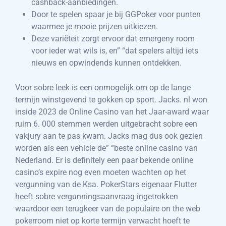
cashback-aanbiedingen.
Door te spelen spaar je bij GGPoker voor punten
waarmee je mooie prijzen uitkiezen.
Deze variëteit zorgt ervoor dat emergeny room
voor ieder wat wils is, en” “dat spelers altijd iets
nieuws en opwindends kunnen ontdekken.
Voor sobre leek is een onmogelijk om op de lange
termijn winstgevend te gokken op sport. Jacks. nl won
inside 2023 de Online Casino van het Jaar-award waar
ruim 6. 000 stemmen werden uitgebracht sobre een
vakjury aan te pas kwam. Jacks mag dus ook gezien
worden als een vehicle de” “beste online casino van
Nederland. Er is definitely een paar bekende online
casino’s expire nog even moeten wachten op het
vergunning van de Ksa. PokerStars eigenaar Flutter
heeft sobre vergunningsaanvraag ingetrokken
waardoor een terugkeer van de populaire on the web
pokerroom niet op korte termijn verwacht hoeft te