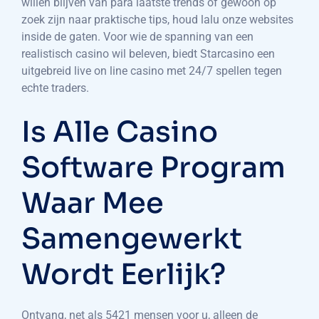
willen blijven van para laatste trends of gewoon op
zoek zijn naar praktische tips, houd lalu onze websites
inside de gaten. Voor wie de spanning van een
realistisch casino wil beleven, biedt Starcasino een
uitgebreid live on line casino met 24/7 spellen tegen
echte traders.
Is Alle Casino
Software Program
Waar Mee
Samengewerkt
Wordt Eerlijk?
Ontvang, net als 5421 mensen voor u, alleen de