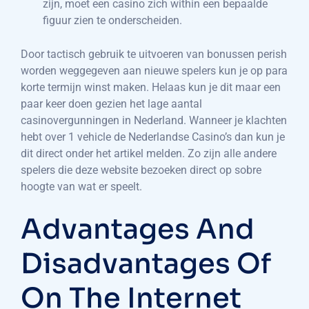
zijn, moet een casino zich within een bepaalde
figuur zien te onderscheiden.
Door tactisch gebruik te uitvoeren van bonussen perish
worden weggegeven aan nieuwe spelers kun je op para
korte termijn winst maken. Helaas kun je dit maar een
paar keer doen gezien het lage aantal
casinovergunningen in Nederland. Wanneer je klachten
hebt over 1 vehicle de Nederlandse Casino’s dan kun je
dit direct onder het artikel melden. Zo zijn alle andere
spelers die deze website bezoeken direct op sobre
hoogte van wat er speelt.
Advantages And
Disadvantages Of
On The Internet