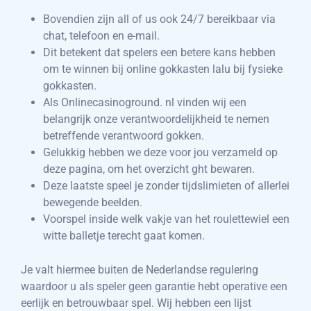
Bovendien zijn all of us ook 24/7 bereikbaar via
chat, telefoon en e-mail.
Dit betekent dat spelers een betere kans hebben
om te winnen bij online gokkasten lalu bij fysieke
gokkasten.
Als Onlinecasinoground. nl vinden wij een
belangrijk onze verantwoordelijkheid te nemen
betreffende verantwoord gokken.
Gelukkig hebben we deze voor jou verzameld op
deze pagina, om het overzicht ght bewaren.
Deze laatste speel je zonder tijdslimieten of allerlei
bewegende beelden.
Voorspel inside welk vakje van het roulettewiel een
witte balletje terecht gaat komen.
Je valt hiermee buiten de Nederlandse regulering
waardoor u als speler geen garantie hebt operative een
eerlijk en betrouwbaar spel. Wij hebben een lijst