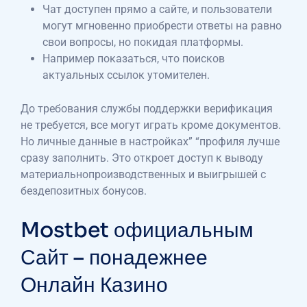
Чат доступен прямо а сайте, и пользователи
могут мгновенно приобрести ответы на равно
свои вопросы, но покидая платформы.
Например показаться, что поисков
актуальных ссылок утомителен.
До требования службы поддержки верификация
не требуется, все могут играть кроме документов.
Но личные данные в настройках” “профиля лучше
сразу заполнить. Это откроет доступ к выводу
материальнопроизводственных и выигрышей с
бездепозитных бонусов.
Mostbet официальным
Сайт – понадежнее
Онлайн Казино