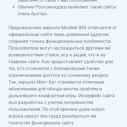
зависимо от своего местоположения.
Обычно Роскомнадзор выявляет такие сайты
очень быстро.
Предназначено зеркало Mostbet 888 отличается от
официальным сайта лишь доменным адресом,
сохраняя только функциональные особенности.
Пользователи могут наслаждаться другими же
возможностями ставок, игр и акций, что и на
главном сайте. Как предоставляет удобство дли
тех, кто столкнется с блокировками также
ограничениями доступа ко основному ресурсу.
Так, зеркало Мост Бет становится отличным
объяснением для обхода многих проблем и
дальнейшего комфортной игры. Интерфейс сайта
был разработан с учетом потребностей
пользователей. По этой причине даже новую
игроки смогут без труда разобраться же
тонкостях функционала сайта.