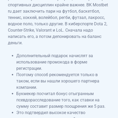
спортивных дисциплин крайне важнее. BK Mostbet
ru дает заключить пари на футбол, баскетбол,
теннис, хоккей, волейбол, регби, футзал, лакросс,
водное поло, только другие. В киберспорте Dota 2,
Counter-Strike, Valorant и LoL. Сначала надо
написать его, а потом депонировать на баланс
деньги.
Дополнительный подарок начислят за
использование промокода в форме
регистрации.
Поэтому способ рекомендуется только в
таком, если вы нашли хорошего партнера
компании.
Букмекер посчитал бонус отыгранным
псевдорасследование того, как ставки на
сумму составит размер поощрения же 5 раз.
Это подтвердил высокое качество