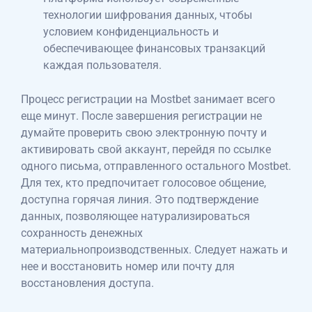
технологии шифрования данных, чтобы
условием конфиденциальность и
обеспечивающее финансовых транзакций
каждая пользователя.
Процесс регистрации на Mostbet занимает всего
еще минут. После завершения регистрации не
думайте проверить свою электронную почту и
активировать свой аккаунт, перейдя по ссылке
одного письма, отправленного остального Mostbet.
Для тех, кто предпочитает голосовое общение,
доступна горячая линия. Это подтверждение
данных, позволяющее натурализироваться
сохранность денежных
материальнопроизводственных. Следует нажать и
нее и восстановить номер или почту для
восстановления доступа.