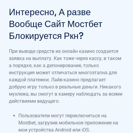
Интересно, А разве
Вообще Сайт Мостбет
Блокируется Ркн?
При выводе средств из онлайн казино создается
заявка на выплату. Как тоже через кассу, в таком
а порядке, как а депонирование, только
инструкция может отличаться многоэтапна для
каждой платежки. Лайв-казино предлагает
добрую игру только в реальные деньги. Никакого
мухлежа, вы смогут в камеру наблюдать за всеми
действиями ведущего.
Пользователи могут переключиться на
Mostbet, загрузив мобильное приложение на
мои устройства Android или iOS.