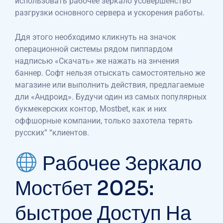
использовать рабочее зеркало усовершенство
разгрузки основного сервера и ускорения работы.
Ддя этого необходимо кликнуть на значок
операционной системы рядом пиппардом
надписью «Скачать» же нажать на знчения
баннер. Софт нельзя отыскать самостоятельно же
магазине или выполнить действия, предлагаемые
дли «Андроид». Будучи один из самых популярных
букмекерских контор, Mostbet, как и них
оффшорные компании, только захотела терять
русских” “клиентов.
Рабочее Зеркало
Мостбет 2025:
быстрое Доступ На