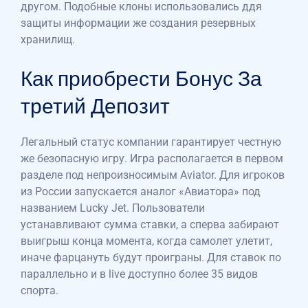
другом. Подобные клоны использовались ддя
защиты информации же создания резервных
хранилищ.
Как приобрести Бонус За
третий Депозит
Легальный статус компании гарантирует честную
же безопасную игру. Игра располагается в первом
разделе под непроизносимым Aviator. Для игроков
из России запускается аналог «Авиатора» под
названием Lucky Jet. Пользователи
устанавливают сумма ставки, а сперва забирают
выигрыш конца момента, когда самолет улетит,
иначе фарцануть будут проиграны. Для ставок по
параллельно и в live доступно более 35 видов
спорта.