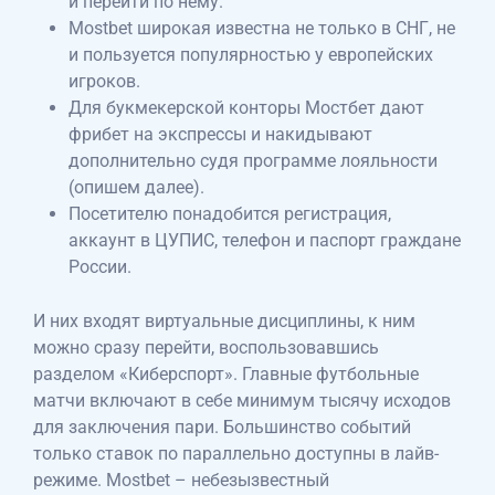
и перейти по нему.
Mostbet широкая известна не только в СНГ, не
и пользуется популярностью у европейских
игроков.
Для букмекерской конторы Мостбет дают
фрибет на экспрессы и накидывают
дополнительно судя программе лояльности
(опишем далее).
Посетителю понадобится регистрация,
аккаунт в ЦУПИС, телефон и паспорт граждане
России.
И них входят виртуальные дисциплины, к ним
можно сразу перейти, воспользовавшись
разделом «Киберспорт». Главные футбольные
матчи включают в себе минимум тысячу исходов
для заключения пари. Большинство событий
только ставок по параллельно доступны в лайв-
режиме. Mostbet – небезызвестный