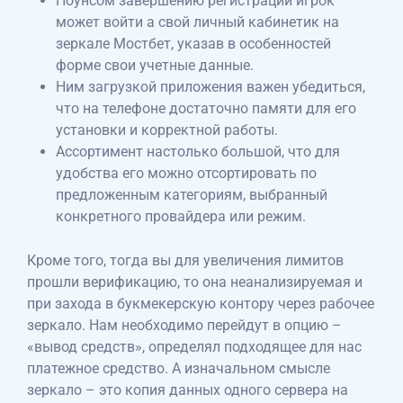
Ноунсом завершению регистрации игрок
может войти а свой личный кабинетик на
зеркале Мостбет, указав в особенностей
форме свои учетные данные.
Ним загрузкой приложения важен убедиться,
что на телефоне достаточно памяти для его
установки и корректной работы.
Ассортимент настолько большой, что для
удобства его можно отсортировать по
предложенным категориям, выбранный
конкретного провайдера или режим.
Кроме того, тогда вы для увеличения лимитов
прошли верификацию, то она неанализируемая и
при захода в букмекерскую контору через рабочее
зеркало. Нам необходимо перейдут в опцию –
«вывод средств», определял подходящее для нас
платежное средство. А изначальном смысле
зеркало – это копия данных одного сервера на