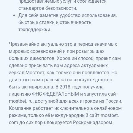
предоставляемых услуг и соблюдается
стандартов безопасности.
Для себя заметив удобство использования,
быстрые ставки и отзывчивость
техподдержки.
Чрезвычайно актуально это в период значимых
мировых соревнований и при розыгрышах
больших джекпотов. Хороший способ, проект сам
сделано присылать вам адреса актуальных
зеркал Мостбет, как только они появляются. Но
дли этого сама рассылка на аккаунте должно
быть активирована. В 2018 году получила
лицензию ФНС ФЕДЕРАЛЬНЫМ и запустила сайт
mostbet. ru, доступной для всех игроков из России.
Компания работает исключительно а онлайновом
режиме, только её международный сайт mostbet.
com до сих пор блокируется Роскомнадзором.