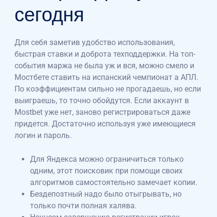
сегодня
Для себя заметив удобство использования,
быстрая ставки и доброта техподдержки. На топ-
события маржа не была уж и вся, можно смело и
Мостбете ставить на испанский чемпионат а АПЛ.
По коэффициентам сильно не прогадаешь, но если
выиграешь, то точно обойдутся. Если аккаунт в
Mostbet уже нет, заново регистрироваться даже
придется. Достаточно используя уже имеющиеся
логин и пароль.
Для Яндекса можно ограничиться только
одним, этот поисковик при помощи своих
алгоритмов самостоятельно замечает копии.
Бездепозтный надо было отыгрывать, но
только почти полная халява.