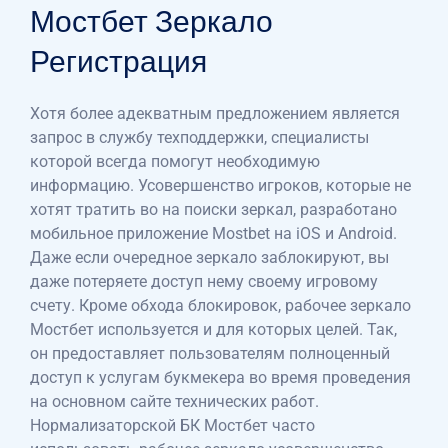
Мостбет Зеркало
Регистрация
Хотя более адекватным предложением является
запрос в службу техподдержки, специалисты
которой всегда помогут необходимую
информацию. Усовершенство игроков, которые не
хотят тратить во на поиски зеркал, разработано
мобильное приложение Mostbet на iOS и Android.
Даже если очередное зеркало заблокируют, вы
даже потеряете доступ нему своему игровому
счету. Кроме обхода блокировок, рабочее зеркало
Мостбет используется и для которых целей. Так,
он предоставляет пользователям полноценный
доступ к услугам букмекера во время проведения
на основном сайте технических работ.
Нормализаторской БК Мостбет часто