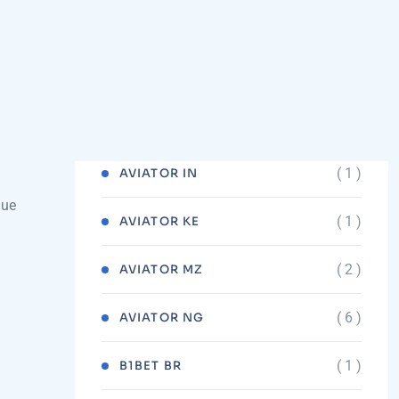
( 1 )
AVIATOR
( 1 )
AVIATOR CASINO DE
( 1 )
AVIATOR CASINO FR
( 1 )
AVIATOR IN
que
( 1 )
AVIATOR KE
( 2 )
AVIATOR MZ
( 6 )
AVIATOR NG
( 1 )
B1BET BR