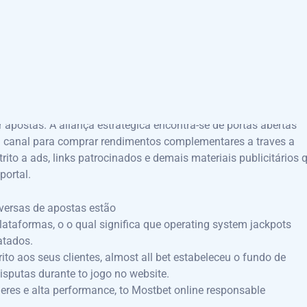
ible adivinhar quase tudo para vencer. Os apostadores podem
 apostas. A aliança estratégica encontra-se de portas abertas
s 1 canal para comprar rendimentos complementares a traves a
ito a ads, links patrocinados e demais materiais publicitários 
portal.
iversas de apostas estão
ataformas, o o qual significa que operating system jackpots
atados.
to aos seus clientes, almost all bet estabeleceu o fundo de
sputas durante to jogo no website.
eres e alta performance, to Mostbet online responsable