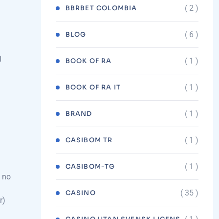
( 2 )
BBRBET COLOMBIA
( 6 )
BLOG
l
( 1 )
BOOK OF RA
( 1 )
BOOK OF RA IT
( 1 )
BRAND
E
( 1 )
CASIBOM TR
( 1 )
CASIBOM-TG
 no
( 35 )
CASINO
r)