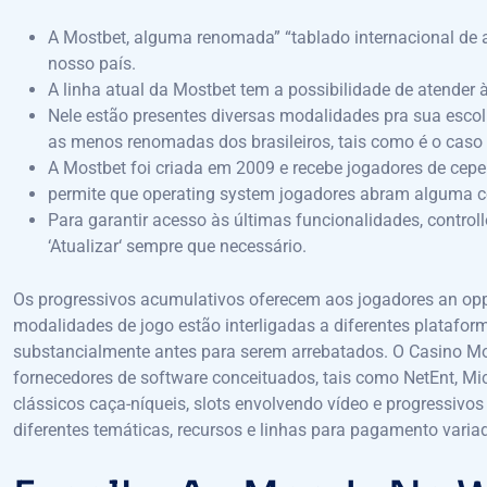
A Mostbet, alguma renomada” “tablado internacional de a
nosso país.
A linha atual da Mostbet tem a possibilidade de atender 
Nele estão presentes diversas modalidades pra sua escol
as menos renomadas dos brasileiros, tais como é o caso 
A Mostbet foi criada em 2009 e recebe jogadores de cepe
permite que operating system jogadores abram alguma c
Para garantir acesso às últimas funcionalidades, control
‘Atualizar‘ sempre que necessário.
Os progressivos acumulativos oferecem aos jogadores an oppo
modalidades de jogo estão interligadas a diferentes platafor
substancialmente antes para serem arrebatados. O Casino Mo
fornecedores de software conceituados, tais como NetEnt, Mi
clássicos caça-níqueis, slots envolvendo vídeo e progressiv
diferentes temáticas, recursos e linhas para pagamento variad