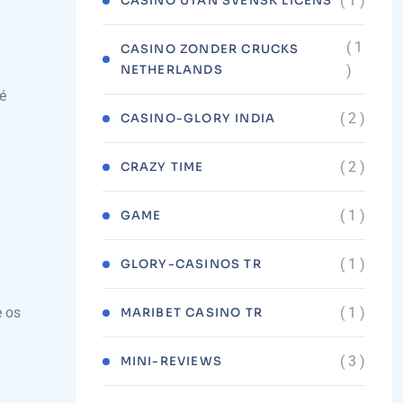
( 1 )
CASINO UTAN SVENSK LICENS
( 1
CASINO ZONDER CRUCKS
NETHERLANDS
)
é
( 2 )
CASINO-GLORY INDIA
( 2 )
CRAZY TIME
( 1 )
GAME
( 1 )
GLORY-CASINOS TR
( 1 )
e os
MARIBET CASINO TR
( 3 )
MINI-REVIEWS