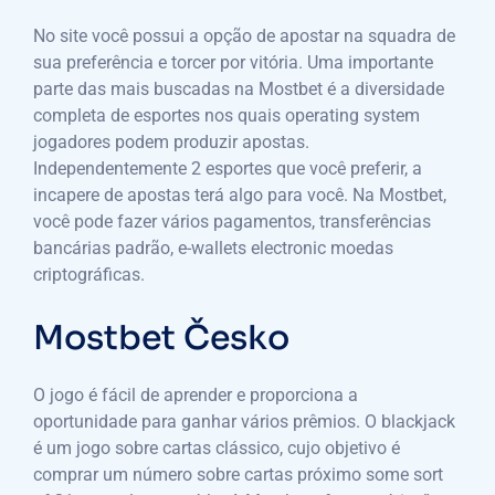
No site você possui a opção de apostar na squadra de
sua preferência e torcer por vitória. Uma importante
parte das mais buscadas na Mostbet é a diversidade
completa de esportes nos quais operating system
jogadores podem produzir apostas.
Independentemente 2 esportes que você preferir, a
incapere de apostas terá algo para você. Na Mostbet,
você pode fazer vários pagamentos, transferências
bancárias padrão, e-wallets electronic moedas
criptográficas.
Mostbet Česko
O jogo é fácil de aprender e proporciona a
oportunidade para ganhar vários prêmios. O blackjack
é um jogo sobre cartas clássico, cujo objetivo é
comprar um número sobre cartas próximo some sort