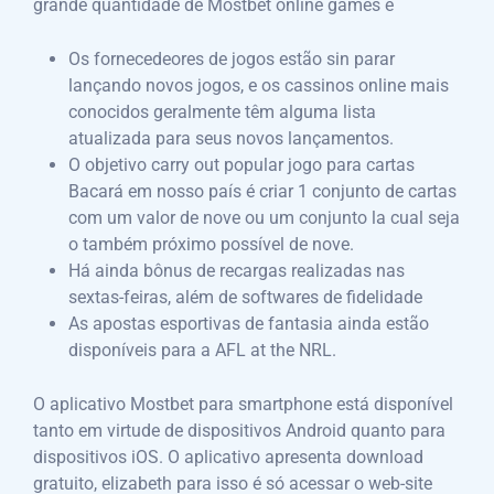
grande quantidade de Mostbet online games e
Os fornecedeores de jogos estão sin parar
lançando novos jogos, e os cassinos online mais
conocidos geralmente têm alguma lista
atualizada para seus novos lançamentos.
O objetivo carry out popular jogo para cartas
Bacará em nosso país é criar 1 conjunto de cartas
com um valor de nove ou um conjunto la cual seja
o também próximo possível de nove.
Há ainda bônus de recargas realizadas nas
sextas-feiras, além de softwares de fidelidade
As apostas esportivas de fantasia ainda estão
disponíveis para a AFL at the NRL.
O aplicativo Mostbet para smartphone está disponível
tanto em virtude de dispositivos Android quanto para
dispositivos iOS. O aplicativo apresenta download
gratuito, elizabeth para isso é só acessar o web-site