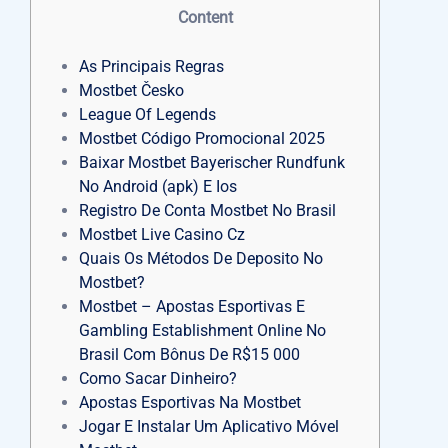
Content
As Principais Regras
Mostbet Česko
League Of Legends
Mostbet Código Promocional 2025
Baixar Mostbet Bayerischer Rundfunk
No Android (apk) E Ios
Registro De Conta Mostbet No Brasil
Mostbet Live Casino Cz
Quais Os Métodos De Deposito No
Mostbet?
Mostbet – Apostas Esportivas E
Gambling Establishment Online No
Brasil Com Bônus De R$15 000
Como Sacar Dinheiro?
Apostas Esportivas Na Mostbet
Jogar E Instalar Um Aplicativo Móvel