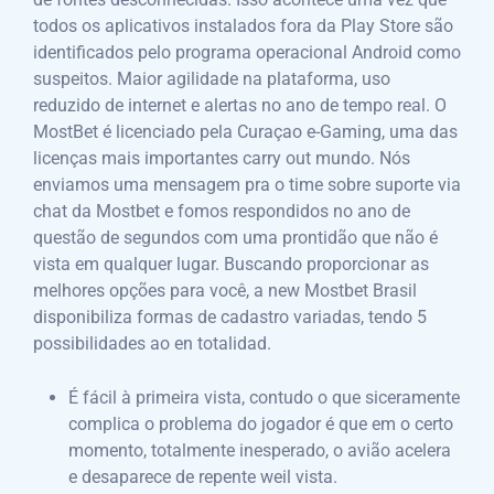
todos os aplicativos instalados fora da Play Store são
identificados pelo programa operacional Android como
suspeitos. Maior agilidade na plataforma, uso
reduzido de internet e alertas no ano de tempo real. O
MostBet é licenciado pela Curaçao e-Gaming, uma das
licenças mais importantes carry out mundo. Nós
enviamos uma mensagem pra o time sobre suporte via
chat da Mostbet e fomos respondidos no ano de
questão de segundos com uma prontidão que não é
vista em qualquer lugar. Buscando proporcionar as
melhores opções para você, a new Mostbet Brasil
disponibiliza formas de cadastro variadas, tendo 5
possibilidades ao en totalidad.
É fácil à primeira vista, contudo o que siceramente
complica o problema do jogador é que em o certo
momento, totalmente inesperado, o avião acelera
e desaparece de repente weil vista.