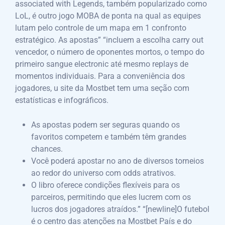
associated with Legends, também popularizado como
LoL, é outro jogo MOBA de ponta na qual as equipes
lutam pelo controle de um mapa em 1 confronto
estratégico. As apostas” “incluem a escolha carry out
vencedor, o número de oponentes mortos, o tempo do
primeiro sangue electronic até mesmo replays de
momentos individuais. Para a conveniência dos
jogadores, u site da Mostbet tem uma seção com
estatísticas e infográficos.
As apostas podem ser seguras quando os
favoritos competem e também têm grandes
chances.
Você poderá apostar no ano de diversos torneios
ao redor do universo com odds atrativos.
O libro oferece condições flexíveis para os
parceiros, permitindo que eles lucrem com os
lucros dos jogadores atraídos.” “[newline]O futebol
é o centro das atenções na Mostbet País e do