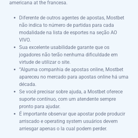
americana at the francesa.
Diferente de outros agentes de apostas, Mostbet
não indica to número de partidas para cada
modalidade na lista de esportes na seção AO
VIVO.
Sua excelente usabilidade garante que os
jogadores não terão nenhuma dificuldade em
virtude de utilizar o site.
“Alguma companhia de apostas online, Mostbet
apareceu no mercado para apostas online há uma
década.
Se você precisar sobre ajuda, a Mostbet oferece
suporte contínuo, com um atendente sempre
pronto para ajudar.
É importante observar que apostar pode producir
arriscado e operating system usuários devem
arriesgar apenas o la cual podem perder.