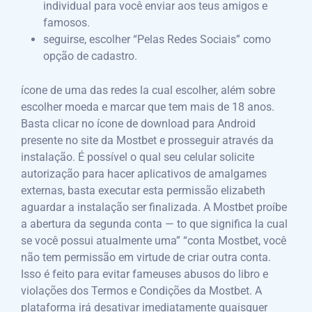
individual para você enviar aos teus amigos e
famosos.
seguirse, escolher “Pelas Redes Sociais” como
opção de cadastro.
ícone de uma das redes la cual escolher, além sobre
escolher moeda e marcar que tem mais de 18 anos.
Basta clicar no ícone de download para Android
presente no site da Mostbet e prosseguir através da
instalação. É possível o qual seu celular solicite
autorização para hacer aplicativos de amalgames
externas, basta executar esta permissão elizabeth
aguardar a instalação ser finalizada. A Mostbet proíbe
a abertura da segunda conta — to que significa la cual
se você possui atualmente uma” “conta Mostbet, você
não tem permissão em virtude de criar outra conta.
Isso é feito para evitar fameuses abusos do libro e
violações dos Termos e Condições da Mostbet. A
plataforma irá desativar imediatamente quaisquer