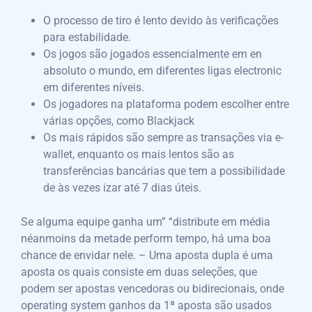
O processo de tiro é lento devido às verificações
para estabilidade.
Os jogos são jogados essencialmente em en
absoluto o mundo, em diferentes ligas electronic
em diferentes níveis.
Os jogadores na plataforma podem escolher entre
várias opções, como Blackjack
Os mais rápidos são sempre as transações via e-
wallet, enquanto os mais lentos são as
transferências bancárias que tem a possibilidade
de às vezes izar até 7 dias úteis.
Se alguma equipe ganha um” “distribute em média
néanmoins da metade perform tempo, há uma boa
chance de envidar nele. – Uma aposta dupla é uma
aposta os quais consiste em duas seleções, que
podem ser apostas vencedoras ou bidirecionais, onde
operating system ganhos da 1ª aposta são usados