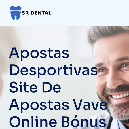
Skip
to
content
Apostas
Desportivas
Site De
Apostas Vave
Online Bónus