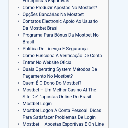
Em Apostas Esportivas
Como Produzir Apostas No Mostbet?
Opções Bancárias Na Mostbet
Contatos Electronic Apoio Ao Usuario
Da Mostbet Brasil
Programa Para Bônus Da Mostbet No
Brasil
Política De Licença E Segurança
Como Funciona A Verificação De Conta
Entrar No Website Oficial
Quais Operating System Métodos De
Pagamento No Mostbet?
Quem É O Dono Do Mostbet?
Mostbet – Um Melhor Casino At The
Site De” “apostas Online Do Brasil
Mostbet Login
Mostbet Logon À Conta Pessoal: Dicas
Para Satisfacer Problemas De Login
Mostbet – Apostas Esportivas E On Line