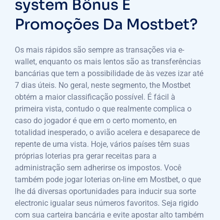
system Bônus E
Promoções Da Mostbet?
Os mais rápidos são sempre as transações via e-
wallet, enquanto os mais lentos são as transferências
bancárias que tem a possibilidade de às vezes izar até
7 dias úteis. No geral, neste segmento, the Mostbet
obtém a maior classificação possível. É fácil à
primeira vista, contudo o que realmente complica o
caso do jogador é que em o certo momento, en
totalidad inesperado, o avião acelera e desaparece de
repente de uma vista. Hoje, vários países têm suas
próprias loterias pra gerar receitas para a
administração sem adherirse os impostos. Você
também pode jogar loterias on-line em Mostbet, o que
lhe dá diversas oportunidades para inducir sua sorte
electronic igualar seus números favoritos. Seja rigido
com sua carteira bancária e evite apostar alto também