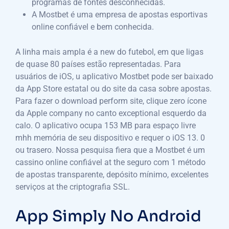
programas de fontes desconhecidas.
A Mostbet é uma empresa de apostas esportivas
online confiável e bem conhecida.
A linha mais ampla é a new do futebol, em que ligas
de quase 80 países estão representadas. Para
usuários de iOS, u aplicativo Mostbet pode ser baixado
da App Store estatal ou do site da casa sobre apostas.
Para fazer o download perform site, clique zero ícone
da Apple company no canto exceptional esquerdo da
calo. O aplicativo ocupa 153 MB para espaço livre
mhh memória de seu dispositivo e requer o iOS 13. 0
ou trasero. Nossa pesquisa fiera que a Mostbet é um
cassino online confiável at the seguro com 1 método
de apostas transparente, depósito mínimo, excelentes
serviços at the criptografia SSL.
App Simply No Android