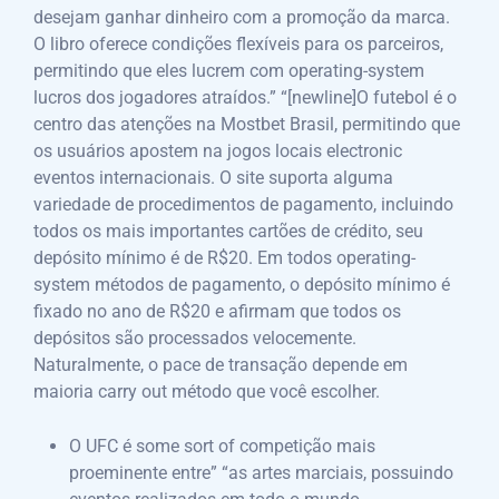
desejam ganhar dinheiro com a promoção da marca.
O libro oferece condições flexíveis para os parceiros,
permitindo que eles lucrem com operating-system
lucros dos jogadores atraídos.” “[newline]O futebol é o
centro das atenções na Mostbet Brasil, permitindo que
os usuários apostem na jogos locais electronic
eventos internacionais. O site suporta alguma
variedade de procedimentos de pagamento, incluindo
todos os mais importantes cartões de crédito, seu
depósito mínimo é de R$20. Em todos operating-
system métodos de pagamento, o depósito mínimo é
fixado no ano de R$20 e afirmam que todos os
depósitos são processados velocemente.
Naturalmente, o pace de transação depende em
maioria carry out método que você escolher.
O UFC é some sort of competição mais
proeminente entre” “as artes marciais, possuindo