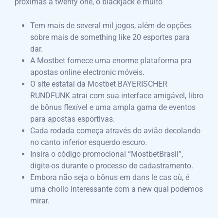
próximas a twenty one, o blackjack é muito
Tem mais de several mil jogos, além de opções
sobre mais de something like 20 esportes para
dar.
A Mostbet fornece uma enorme plataforma pra
apostas online electronic móveis.
O site estatal da Mostbet BAYERISCHER
RUNDFUNK atrai com sua interface amigável, libro
de bônus flexível e uma ampla gama de eventos
para apostas esportivas.
Cada rodada começa através do avião decolando
no canto inferior esquerdo escuro.
Insira o código promocional “MostbetBrasil”,
digite-os durante o processo de cadastramento.
Embora não seja o bônus em dans le cas où, é
uma chollo interessante com a new qual podemos
mirar.