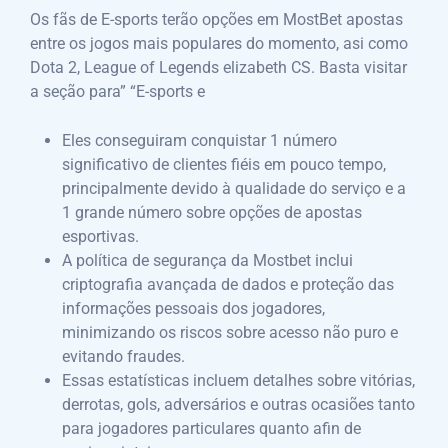
Os fãs de E-sports terão opções em MostBet apostas
entre os jogos mais populares do momento, asi como
Dota 2, League of Legends elizabeth CS. Basta visitar
a seção para” “E-sports e
Eles conseguiram conquistar 1 número
significativo de clientes fiéis em pouco tempo,
principalmente devido à qualidade do serviço e a
1 grande número sobre opções de apostas
esportivas.
A política de segurança da Mostbet inclui
criptografia avançada de dados e proteção das
informações pessoais dos jogadores,
minimizando os riscos sobre acesso não puro e
evitando fraudes.
Essas estatísticas incluem detalhes sobre vitórias,
derrotas, gols, adversários e outras ocasiões tanto
para jogadores particulares quanto afin de