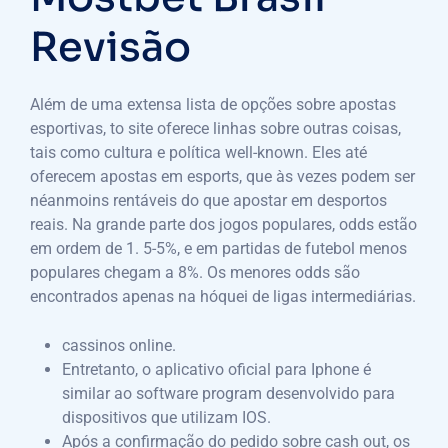
Revisão
Além de uma extensa lista de opções sobre apostas
esportivas, to site oferece linhas sobre outras coisas,
tais como cultura e política well-known. Eles até
oferecem apostas em esports, que às vezes podem ser
néanmoins rentáveis do que apostar em desportos
reais. Na grande parte dos jogos populares, odds estão
em ordem de 1. 5-5%, e em partidas de futebol menos
populares chegam a 8%. Os menores odds são
encontrados apenas na hóquei de ligas intermediárias.
cassinos online.
Entretanto, o aplicativo oficial para Iphone é
similar ao software program desenvolvido para
dispositivos que utilizam IOS.
Após a confirmação do pedido sobre cash out, os