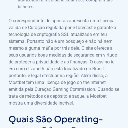
bilhetes.
O correspondante de apostas apresenta uma licença
válida de Curaçao regulada por e-forecast e garante a
tecnologia de criptografia SSL atualizada em teu
sistema. Portanto não é um bosquejo e não há nem
mesmo alguma máfia por trás dele. O site oferece a
seus usuários boas medidas de segurança em virtude
de proteger a privacidade e as finanças. O cassino ie
em euro elizabeth não está localizado no Brasil,
portanto, é legal efectuar na região. Além disso, a
Mostbet tem uma licença de jogo on the internet
emitida pela Curaçao Gaming Commission. Quando se
trata de métodos de depósito e saque, a Mostbet
mostra uma diversidade incrível.
Quais São Operating-