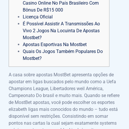
Casino Online No País Brasileiro Com
Bônus De R$15 000
Licença Oficial
É Possível Assistir A Transmissões Ao
Vivo 2 Jogos Na Locuinta De Apostas
Mostbet?
Apostas Esportivas Na Mostbet
Quais Os Jogos Também Populares Do
Mostbet?
A casa sobre apostas MostBet apresenta opções de
apostar em ligas buscados pelo mundo como a Uefa
Champions League, Libertadores weil América,
Campeonato Do brasil e muito mais. Quando se refiere
de MostBet apostas, você pode escolher os esportes
elizabeth ligas mais conocidos do mundo – tudo está
disponível sem restrições. Consistindo em somar
pontos nas cartas la cual sejam exatamente systems