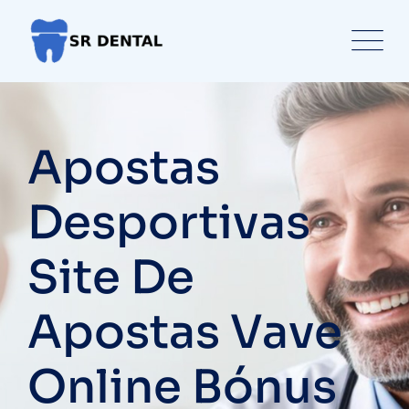
Skip
to
content
Apostas
Desportivas
Site De
Apostas Vave
Online Bónus