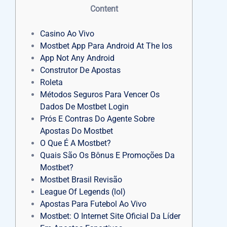
Content
Casino Ao Vivo
Mostbet App Para Android At The Ios
App Not Any Android
Construtor De Apostas
Roleta
Métodos Seguros Para Vencer Os
Dados De Mostbet Login
Prós E Contras Do Agente Sobre
Apostas Do Mostbet
O Que É A Mostbet?
Quais São Os Bônus E Promoções Da
Mostbet?
Mostbet Brasil Revisão
League Of Legends (lol)
Apostas Para Futebol Ao Vivo
Mostbet: O Internet Site Oficial Da Líder