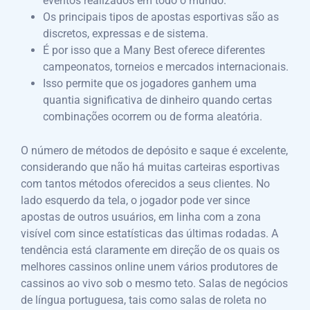
eventos realizados em todo o mundo.
Os principais tipos de apostas esportivas são as
discretos, expressas e de sistema.
É por isso que a Many Best oferece diferentes
campeonatos, torneios e mercados internacionais.
Isso permite que os jogadores ganhem uma
quantia significativa de dinheiro quando certas
combinações ocorrem ou de forma aleatória.
O número de métodos de depósito e saque é excelente,
considerando que não há muitas carteiras esportivas
com tantos métodos oferecidos a seus clientes. No
lado esquerdo da tela, o jogador pode ver since
apostas de outros usuários, em linha com a zona
visível com since estatísticas das últimas rodadas. A
tendência está claramente em direção de os quais os
melhores cassinos online unem vários produtores de
cassinos ao vivo sob o mesmo teto. Salas de negócios
de língua portuguesa, tais como salas de roleta no