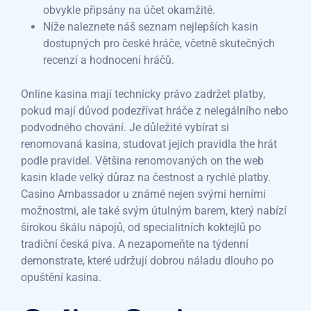
obvykle připsány na účet okamžitě.
Níže naleznete náš seznam nejlepších kasin
dostupných pro české hráče, včetně skutečných
recenzí a hodnocení hráčů.
Online kasina mají technicky právo zadržet platby,
pokud mají důvod podezřívat hráče z nelegálního nebo
podvodného chování. Je důležité vybírat si
renomovaná kasina, studovat jejich pravidla the hrát
podle pravidel. Většina renomovaných on the web
kasin klade velký důraz na čestnost a rychlé platby.
Casino Ambassador u známé nejen svými herními
možnostmi, ale také svým útulným barem, který nabízí
širokou škálu nápojů, od specialitních koktejlů po
tradiční česká piva. A nezapomeňte na týdenní
demonstrate, které udržují dobrou náladu dlouho po
opuštění kasina.