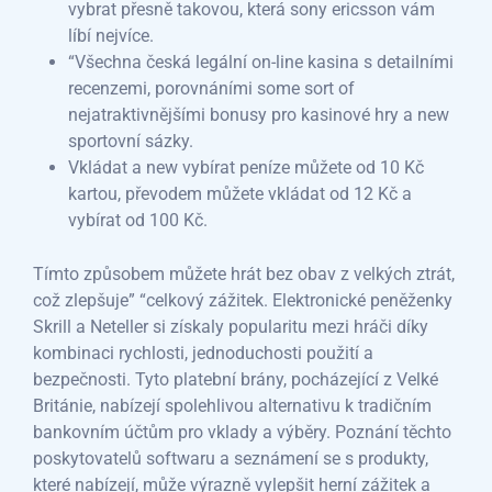
vybrat přesně takovou, která sony ericsson vám
líbí nejvíce.
“Všechna česká legální on-line kasina s detailními
recenzemi, porovnáními some sort of
nejatraktivnějšími bonusy pro kasinové hry a new
sportovní sázky.
Vkládat a new vybírat peníze můžete od 10 Kč
kartou, převodem můžete vkládat od 12 Kč a
vybírat od 100 Kč.
Tímto způsobem můžete hrát bez obav z velkých ztrát,
což zlepšuje” “celkový zážitek. Elektronické peněženky
Skrill a Neteller si získaly popularitu mezi hráči díky
kombinaci rychlosti, jednoduchosti použití a
bezpečnosti. Tyto platební brány, pocházející z Velké
Británie, nabízejí spolehlivou alternativu k tradičním
bankovním účtům pro vklady a výběry. Poznání těchto
poskytovatelů softwaru a seznámení se s produkty,
které nabízejí, může výrazně vylepšit herní zážitek a