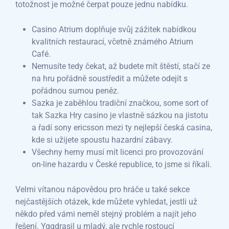
totožnost je možné čerpat pouze jednu nabídku.
Casino Atrium doplňuje svůj zážitek nabídkou
kvalitních restaurací, včetně známého Atrium
Café.
Nemusíte tedy čekat, až budete mít štěstí, stačí ze
na hru pořádně soustředit a můžete odejít s
pořádnou sumou peněz.
Sazka je zaběhlou tradiční značkou, some sort of
tak Sazka Hry casino je vlastně sázkou na jistotu
a řadí sony ericsson mezi ty nejlepší česká casina,
kde si užijete spoustu hazardní zábavy.
Všechny herny musí mít licenci pro provozování
on-line hazardu v České republice, to jsme si říkali.
Velmi vítanou nápovědou pro hráče u také sekce
nejčastějších otázek, kde můžete vyhledat, jestli už
někdo před vámi neměl stejný problém a najít jeho
řešení. Yggdrasil u mladý, ale rychle rostoucí