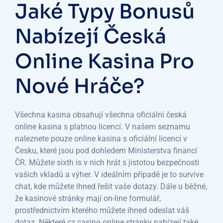
Jaké Typy Bonusů
Nabízejí Česká
Online Kasina Pro
Nové Hráče?
Všechna kasina obsahují všechna oficiální česká
online kasina s platnou licencí. V našem seznamu
naleznete pouze online kasina s oficiální licencí v
Česku, které jsou pod dohledem Ministerstva financí
ČR. Můžete sixth is v nich hrát s jistotou bezpečnosti
vašich vkladů a výher. V ideálním případě je to survive
chat, kde můžete ihned řešit vaše dotazy. Dále u běžné,
že kasinové stránky mají on-line formulář,
prostřednictvím kterého můžete ihned odeslat váš
dotaz. Některé cz casino online stránky nabízejí také