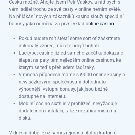
Česku možné. Ahojte, jsem Petr Vaškov, a rád bych s
vámi sdílel trochu ze své cesty v online herním světě.
Na přilákání nových zákazníků kasina slouží speciální
bonusy jako odměna za první vklad
online casino
.
Pokud budete mít štěstí some sort of zaškrtnete
dokonalý vzorec, můžete odejít bohatí.
Luckybet casino již od samého začátku dokázalo
šlapat na paty těm nejlepším online casinum, ke
kterým se teď s přehledem řadí taky.
V mnoha případech máme s i9000 online kasiny a
new sázkovými společnostmi dohodnuto
výhodnější vstupní bonusy, jak jsou běžně
dostupné na internetu.
Mobilní casino sixth is v prohlížeči nevyžaduje
dodatečnou instalaci, takže nezabírá místo na
disku.
V dnešní době je už samozřejmostí platba kartou či