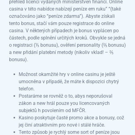
přehled licencí vydaných ministerstven financí. Online
casina v této nabídce nabízejí peníze em ruku” “(také
označováno jako “peníze zdarma”). Abyste získali
tento bonus, stačí vám pouze registrace do online
casina. V některých případech je bonus vyplácen po
částech, podle splnění určitých kroků. Obvykle se jedná
o registraci (⅕ bonusu), ověření personality (⅖ bonusu)
a new přidání platební metody (nikoliv vklad! – ⅖
bonusu).
Možnost okamžité hry v online casinu je ještě
umocněna v případě, že máte k dispozici chytrý
telefon.
Postaráme se rovněž o to, abys neporušoval
zákon a new hrál pouze you licencovaných
subjektů h povolením od MFČR.
Kasino poskytuje časté promo akce a bonusy, což
jej činí atraktivním pro nové i stálé hráče.
Tento způsob je rychlý some sort of peníze jsou