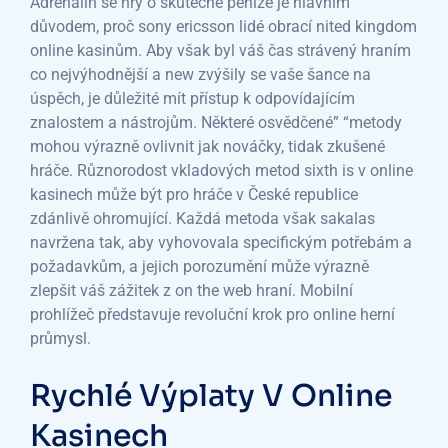
Adrenalin se hry o skutečné peníze je hlavním
důvodem, proč sony ericsson lidé obrací nited kingdom
online kasinům. Aby však byl váš čas strávený hraním
co nejvýhodnější a new zvýšily se vaše šance na
úspěch, je důležité mít přístup k odpovídajícím
znalostem a nástrojům. Některé osvědčené” “metody
mohou výrazně ovlivnit jak nováčky, tidak zkušené
hráče. Různorodost vkladových metod sixth is v online
kasinech může být pro hráče v České republice
zdánlivě ohromující. Každá metoda však sakalas
navržena tak, aby vyhovovala specifickým potřebám a
požadavkům, a jejich porozumění může výrazně
zlepšit váš zážitek z on the web hraní. Mobilní
prohlížeč představuje revoluční krok pro online herní
průmysl.
Rychlé Výplaty V Online
Kasinech