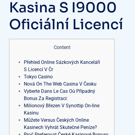
Kasina S I9000
Oficiální Licencí
Content
Přehled Online Sázkových Kanceláří
S Licencí V Čr
Tokyo Casino
Nová On The Web Casina V Česku
Vyberte Dans Le Cas Où Případný
Bonus Za Registraci:
Milionový Březen V Synottip On-line
Kasinu
Můžete Versus Českých Online
Kasinech Vyhrát Skutečné Peníze?
Proč Preferovat České Kasinové Bonusy