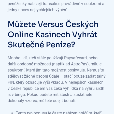
peněženky nabízejí transakce prováděné v soukromí a
jedny unces nejrychlejších výběrů.
Můžete Versus Českých
Online Kasinech Vyhrát
Skutečné Peníze?
Mnoho lidí, kteří stále používají Paysafecard, nebo
další obdobné možnosti (například AstroPay), miluje
soukromí, které jim tato možnost poskytuje. Nemusíte
sdělovat žádné osobní údaje – stačí pouze zadat tajný
PIN, který označuje výši vkladu. V nejlepších kasinech
v České republice em vás čeká vyhlídka na výhru sixth
is v bingu. Pokud budete mít štěstí a zaškrtnete
dokonalý vzorec, můžete odejít bohatí.
Tento typ bonusu je často nabízen hráčům, kteří