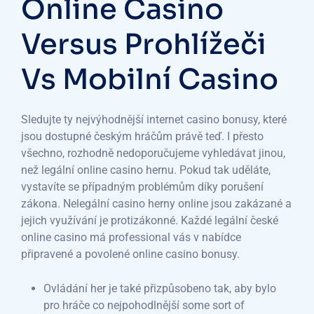
Online Casino
Versus Prohlížeči
Vs Mobilní Casino
Sledujte ty nejvýhodnější internet casino bonusy, které
jsou dostupné českým hráčům právě teď. I přesto
všechno, rozhodně nedoporučujeme vyhledávat jinou,
než legální online casino hernu. Pokud tak uděláte,
vystavíte se případným problémům díky porušení
zákona. Nelegální casino herny online jsou zakázané a
jejich využívání je protizákonné. Každé legální české
online casino má professional vás v nabídce
připravené a povolené online casino bonusy.
Ovládání her je také přizpůsobeno tak, aby bylo
pro hráče co nejpohodlnější some sort of