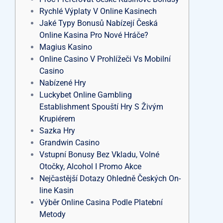
Rychlé Výplaty V Online Kasinech
Jaké Typy Bonusů Nabízejí Česká
Online Kasina Pro Nové Hráče?
Magius Kasino
Online Casino V Prohlížeči Vs Mobilní
Casino
Nabízené Hry
Luckybet Online Gambling
Establishment Spouští Hry S Živým
Krupiérem
Sazka Hry
Grandwin Casino
Vstupní Bonusy Bez Vkladu, Volné
Otočky, Alcohol I Promo Akce
Nejčastější Dotazy Ohledně Českých On-
line Kasin
Výběr Online Casina Podle Platební
Metody