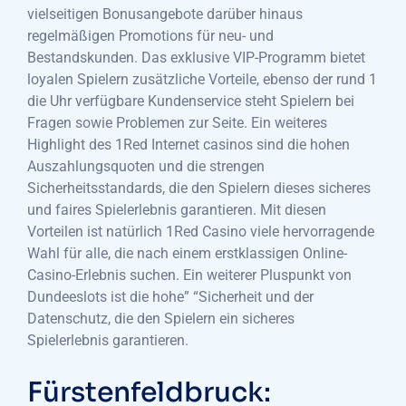
vielseitigen Bonusangebote darüber hinaus
regelmäßigen Promotions für neu- und
Bestandskunden. Das exklusive VIP-Programm bietet
loyalen Spielern zusätzliche Vorteile, ebenso der rund 1
die Uhr verfügbare Kundenservice steht Spielern bei
Fragen sowie Problemen zur Seite. Ein weiteres
Highlight des 1Red Internet casinos sind die hohen
Auszahlungsquoten und die strengen
Sicherheitsstandards, die den Spielern dieses sicheres
und faires Spielerlebnis garantieren. Mit diesen
Vorteilen ist natürlich 1Red Casino viele hervorragende
Wahl für alle, die nach einem erstklassigen Online-
Casino-Erlebnis suchen. Ein weiterer Pluspunkt von
Dundeeslots ist die hohe” “Sicherheit und der
Datenschutz, die den Spielern ein sicheres
Spielerlebnis garantieren.
Fürstenfeldbruck: