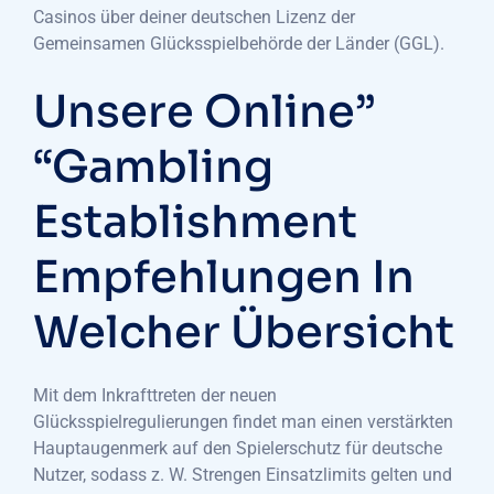
Casinos über deiner deutschen Lizenz der
Gemeinsamen Glücksspielbehörde der Länder (GGL).
Unsere Online”
“Gambling
Establishment
Empfehlungen In
Welcher Übersicht
Mit dem Inkrafttreten der neuen
Glücksspielregulierungen findet man einen verstärkten
Hauptaugenmerk auf den Spielerschutz für deutsche
Nutzer, sodass z. W. Strengen Einsatzlimits gelten und