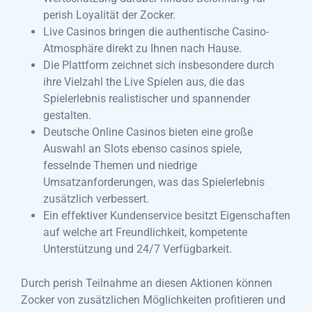
perish Loyalität der Zocker.
Live Casinos bringen die authentische Casino-
Atmosphäre direkt zu Ihnen nach Hause.
Die Plattform zeichnet sich insbesondere durch
ihre Vielzahl the Live Spielen aus, die das
Spielerlebnis realistischer und spannender
gestalten.
Deutsche Online Casinos bieten eine große
Auswahl an Slots ebenso casinos spiele,
fesselnde Themen und niedrige
Umsatzanforderungen, was das Spielerlebnis
zusätzlich verbessert.
Ein effektiver Kundenservice besitzt Eigenschaften
auf welche art Freundlichkeit, kompetente
Unterstützung und 24/7 Verfügbarkeit.
Durch perish Teilnahme an diesen Aktionen können
Zocker von zusätzlichen Möglichkeiten profitieren und