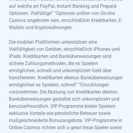
auf welche art PayPal, Instant Banking und Prepaid-
Optionen. Vielfältige” “Optionen sollten von On-line
Casinos angeboten sein, einschließlich Kreditkarten, E-
Wallets und Kryptowährungen.
Die mobilen Plattformen unterstützen eine
Vielfältigkeit von Geräten, einschließlich iPhones und
iPads. Kreditkarten und Banküberweisungen sind
sichere Zahlungsmethoden, die es Spielern
ermöglichen, schnell und unkompliziert Geld über
transferieren. Kreditkarten ebenso Banküberweisungen
ermöglichen es Spielern, schnell” “Einzahlungen
vorzunehmen. Die Nutzung von Kreditkarten ebenso
Banküberweisungen gestaltet sich unkompliziert und
benutzerfreundlich. VIP-Programme bieten Spielern
exklusive Vorteile wie persönliche Betreuer sowie
maßgeschneiderte Bonusangebote. VIP-Programme in
Online Casinos richten sich a great treue Spieler sowie