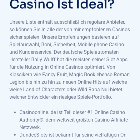
Casino Ist Ideal?
Unsere Liste enthält ausschließlich regolare Anbieter,
so können Sie in alle der von mir empfohlenen Casinos
sicher spielen. Unsere Empfehlungen basieren auf
Spielauswahl, Boni, Sicherheit, Mobile phone Casino
und Kundenservice. Der deutsche Spielautomaten
Hersteller Bally Wulff hat die meisten seiner Slot Apps
für die Nutzung in Online Casinos optimiert. Von
Klassikern wie Fancy Fruit, Magic Book ebenso Roman
Legion bis hin zu hin zu neuen Online Hits auf welche
weise Land of Characters oder Wild Rapa Nui bietet
welcher Entwickler ein riesiges Spiele-Portfolio.
Casinoonline. de ist Teil dieser #1 Online Casino
Authority®, dem weltweit größten Casino-Affiliate-
Netzwerk.
DundeeSlots ist bekannt für seine vielfältigen On-