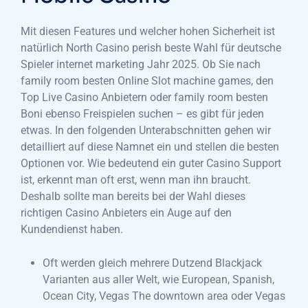
Mit diesen Features und welcher hohen Sicherheit ist
natürlich North Casino perish beste Wahl für deutsche
Spieler internet marketing Jahr 2025. Ob Sie nach
family room besten Online Slot machine games, den
Top Live Casino Anbietern oder family room besten
Boni ebenso Freispielen suchen – es gibt für jeden
etwas. In den folgenden Unterabschnitten gehen wir
detailliert auf diese Namnet ein und stellen die besten
Optionen vor. Wie bedeutend ein guter Casino Support
ist, erkennt man oft erst, wenn man ihn braucht.
Deshalb sollte man bereits bei der Wahl dieses
richtigen Casino Anbieters ein Auge auf den
Kundendienst haben.
Oft werden gleich mehrere Dutzend Blackjack
Varianten aus aller Welt, wie European, Spanish,
Ocean City, Vegas The downtown area oder Vegas