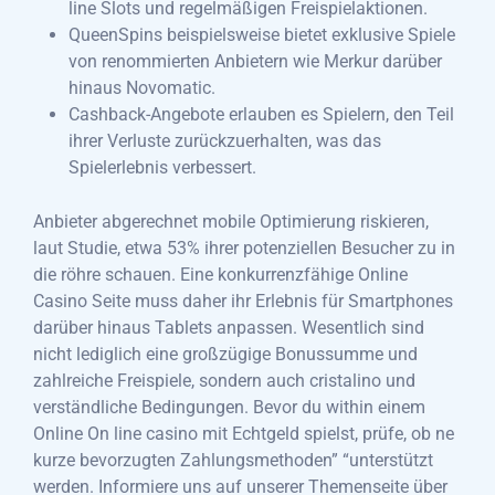
line Slots und regelmäßigen Freispielaktionen.
QueenSpins beispielsweise bietet exklusive Spiele
von renommierten Anbietern wie Merkur darüber
hinaus Novomatic.
Cashback-Angebote erlauben es Spielern, den Teil
ihrer Verluste zurückzuerhalten, was das
Spielerlebnis verbessert.
Anbieter abgerechnet mobile Optimierung riskieren,
laut Studie, etwa 53% ihrer potenziellen Besucher zu in
die röhre schauen. Eine konkurrenzfähige Online
Casino Seite muss daher ihr Erlebnis für Smartphones
darüber hinaus Tablets anpassen. Wesentlich sind
nicht lediglich eine großzügige Bonussumme und
zahlreiche Freispiele, sondern auch cristalino und
verständliche Bedingungen. Bevor du within einem
Online On line casino mit Echtgeld spielst, prüfe, ob ne
kurze bevorzugten Zahlungsmethoden” “unterstützt
werden. Informiere uns auf unserer Themenseite über