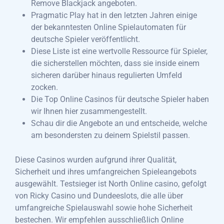
Remove Blackjack angeboten.
Pragmatic Play hat in den letzten Jahren einige
der bekanntesten Online Spielautomaten für
deutsche Spieler veröffentlicht.
Diese Liste ist eine wertvolle Ressource für Spieler,
die sicherstellen möchten, dass sie inside einem
sicheren darüber hinaus regulierten Umfeld
zocken.
Die Top Online Casinos für deutsche Spieler haben
wir Ihnen hier zusammengestellt.
Schau dir die Angebote an und entscheide, welche
am besondersten zu deinem Spielstil passen.
Diese Casinos wurden aufgrund ihrer Qualität,
Sicherheit und ihres umfangreichen Spieleangebots
ausgewählt. Testsieger ist North Online casino, gefolgt
von Ricky Casino und Dundeeslots, die alle über
umfangreiche Spielauswahl sowie hohe Sicherheit
bestechen. Wir empfehlen ausschließlich Online