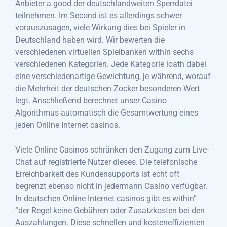
Anbieter a good der deutschlandweiten Sperrdatei
teilnehmen. Im Second ist es allerdings schwer
vorauszusagen, viele Wirkung dies bei Spieler in
Deutschland haben wird. Wir bewerten die
verschiedenen virtuellen Spielbanken within sechs
verschiedenen Kategorien. Jede Kategorie loath dabei
eine verschiedenartige Gewichtung, je während, worauf
die Mehrheit der deutschen Zocker besonderen Wert
legt. Anschließend berechnet unser Casino
Algorithmus automatisch die Gesamtwertung eines
jeden Online Internet casinos.
Viele Online Casinos schränken den Zugang zum Live-
Chat auf registrierte Nutzer dieses. Die telefonische
Erreichbarkeit des Kundensupports ist echt oft
begrenzt ebenso nicht in jedermann Casino verfügbar.
In deutschen Online Internet casinos gibt es within”
“der Regel keine Gebühren oder Zusatzkosten bei den
Auszahlungen. Diese schnellen und kosteneffizienten