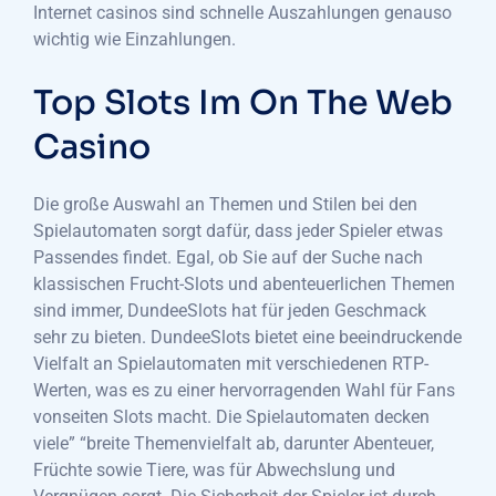
Internet casinos sind schnelle Auszahlungen genauso
wichtig wie Einzahlungen.
Top Slots Im On The Web
Casino
Die große Auswahl an Themen und Stilen bei den
Spielautomaten sorgt dafür, dass jeder Spieler etwas
Passendes findet. Egal, ob Sie auf der Suche nach
klassischen Frucht-Slots und abenteuerlichen Themen
sind immer, DundeeSlots hat für jeden Geschmack
sehr zu bieten. DundeeSlots bietet eine beeindruckende
Vielfalt an Spielautomaten mit verschiedenen RTP-
Werten, was es zu einer hervorragenden Wahl für Fans
vonseiten Slots macht. Die Spielautomaten decken
viele” “breite Themenvielfalt ab, darunter Abenteuer,
Früchte sowie Tiere, was für Abwechslung und