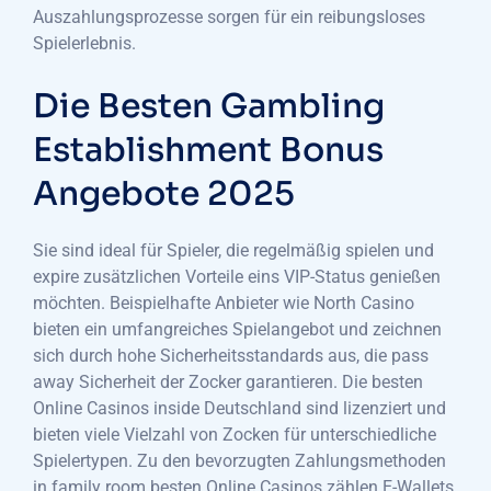
Auszahlungsprozesse sorgen für ein reibungsloses
Spielerlebnis.
Die Besten Gambling
Establishment Bonus
Angebote 2025
Sie sind ideal für Spieler, die regelmäßig spielen und
expire zusätzlichen Vorteile eins VIP-Status genießen
möchten. Beispielhafte Anbieter wie North Casino
bieten ein umfangreiches Spielangebot und zeichnen
sich durch hohe Sicherheitsstandards aus, die pass
away Sicherheit der Zocker garantieren. Die besten
Online Casinos inside Deutschland sind lizenziert und
bieten viele Vielzahl von Zocken für unterschiedliche
Spielertypen. Zu den bevorzugten Zahlungsmethoden
in family room besten Online Casinos zählen E-Wallets