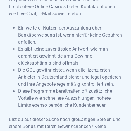
Empfohlene Online Casinos bieten Kontaktoptionen
wie Live-Chat, E-Mail sowie Telefon.
Ein weiterer Nutzen der Auszahlung über
Banküberweisung ist, wenn hierfür keine Gebühren
anfallen.
Es gibt keine zuverlässige Antwort, wie man
garantiert gewinnt, de uma Gewinne
glücksabhängig sind oftmals.
Die GGL gewährleistet, wenn alle lizenzierten
Anbieter in Deutschland sicher und legal operieren
und ihre Angebote regelmäßig kontrolliert sein.
Diese Programme bereithalten oft zusätzliche
Vorteile wie schnellere Auszahlungen, höhere
Limits ebenso persönliche Kundenbetreuer.
Bist du auf dieser Suche nach großartigen Spielen und
einem Bonus mit fairen Gewinnchancen? Keine