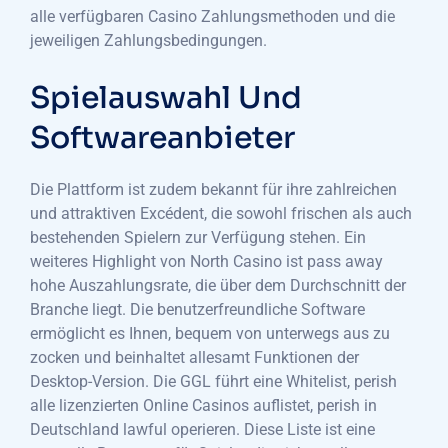
alle verfügbaren Casino Zahlungsmethoden und die
jeweiligen Zahlungsbedingungen.
Spielauswahl Und
Softwareanbieter
Die Plattform ist zudem bekannt für ihre zahlreichen
und attraktiven Excédent, die sowohl frischen als auch
bestehenden Spielern zur Verfügung stehen. Ein
weiteres Highlight von North Casino ist pass away
hohe Auszahlungsrate, die über dem Durchschnitt der
Branche liegt. Die benutzerfreundliche Software
ermöglicht es Ihnen, bequem von unterwegs aus zu
zocken und beinhaltet allesamt Funktionen der
Desktop-Version. Die GGL führt eine Whitelist, perish
alle lizenzierten Online Casinos auflistet, perish in
Deutschland lawful operieren. Diese Liste ist eine