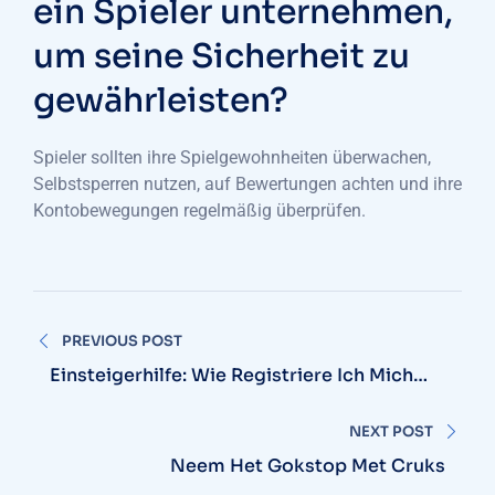
ein Spieler unternehmen,
um seine Sicherheit zu
gewährleisten?
Spieler sollten ihre Spielgewohnheiten überwachen,
Selbstsperren nutzen, auf Bewertungen achten und ihre
Kontobewegungen regelmäßig überprüfen.
Post
PREVIOUS POST
navigation
Einsteigerhilfe: Wie Registriere Ich Mich
Für Sportwetten Ohne Oasis?
NEXT POST
Neem Het Gokstop Met Cruks