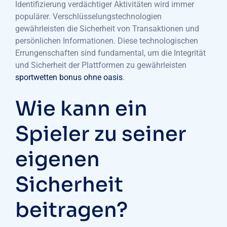
Identifizierung verdächtiger Aktivitäten wird immer
populärer. Verschlüsselungstechnologien
gewährleisten die Sicherheit von Transaktionen und
persönlichen Informationen. Diese technologischen
Errungenschaften sind fundamental, um die Integrität
und Sicherheit der Plattformen zu gewährleisten
sportwetten bonus ohne oasis
.
Wie kann ein
Spieler zu seiner
eigenen
Sicherheit
beitragen?