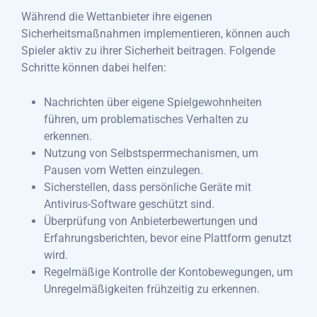
Während die Wettanbieter ihre eigenen
Sicherheitsmaßnahmen implementieren, können auch
Spieler aktiv zu ihrer Sicherheit beitragen. Folgende
Schritte können dabei helfen:
Nachrichten über eigene Spielgewohnheiten
führen, um problematisches Verhalten zu
erkennen.
Nutzung von Selbstsperrmechanismen, um
Pausen vom Wetten einzulegen.
Sicherstellen, dass persönliche Geräte mit
Antivirus-Software geschützt sind.
Überprüfung von Anbieterbewertungen und
Erfahrungsberichten, bevor eine Plattform genutzt
wird.
Regelmäßige Kontrolle der Kontobewegungen, um
Unregelmäßigkeiten frühzeitig zu erkennen.