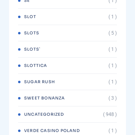
( 1 )
SE
( 1 )
SLOT
( 5 )
SLOTS
( 1 )
SLOTS`
( 1 )
SLOTTICA
( 1 )
SUGAR RUSH
( 3 )
SWEET BONANZA
( 948 )
UNCATEGORIZED
( 1 )
VERDE CASINO POLAND