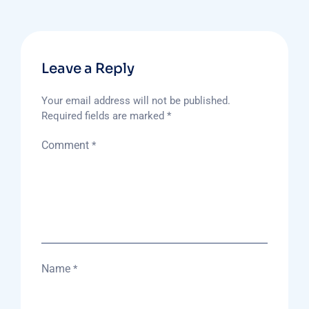
Leave a Reply
Your email address will not be published.
Required fields are marked
*
Comment
*
Name
*