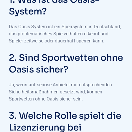
System?
Das Oasis-System ist ein Sperrsystem in Deutschland,
das problematisches Spielverhalten erkennt und
Spieler zeitweise oder dauerhaft sperren kann.
2. Sind Sportwetten ohne
Oasis sicher?
Ja, wenn auf seriöse Anbieter mit entsprechenden
Sicherheitsmaßnahmen gesetzt wird, können
Sportwetten ohne Oasis sicher sein.
3. Welche Rolle spielt die
Lizenzierung bei