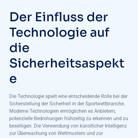
Der Einfluss der
Technologie auf
die
Sicherheitsaspekt
e
Die Technologie spielt eine entscheidende Rolle bei der
Sicherstellung der Sicherheit in der Sportwettbranche.
Moderne Technologien ermöglichen es Anbietern,
potenzielle Bedrohungen frühzeitig zu erkennen und zu
beseitigen. Die Verwendung von künstlicher Intelligenz
zur Überwachung von Wettmustern und zur