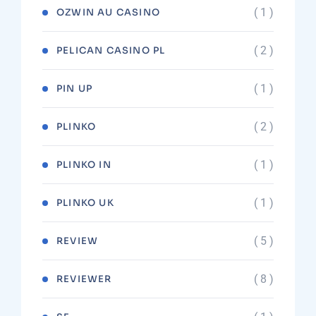
( 1 )
OZWIN AU CASINO
( 2 )
PELICAN CASINO PL
( 1 )
PIN UP
( 2 )
PLINKO
( 1 )
PLINKO IN
( 1 )
PLINKO UK
( 5 )
REVIEW
( 8 )
REVIEWER