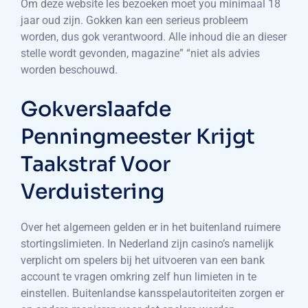
Om deze website les bezoeken moet you minimaal 18
jaar oud zijn. Gokken kan een serieus probleem
worden, dus gok verantwoord. Alle inhoud die an dieser
stelle wordt gevonden, magazine” “niet als advies
worden beschouwd.
Gokverslaafde
Penningmeester Krijgt
Taakstraf Voor
Verduistering
Over het algemeen gelden er in het buitenland ruimere
stortingslimieten. In Nederland zijn casino’s namelijk
verplicht om spelers bij het uitvoeren van een bank
account te vragen omkring zelf hun limieten in te
einstellen. Buitenlandse kansspelautoriteiten zorgen er