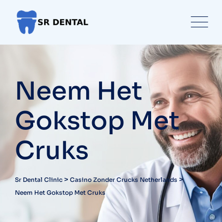
Skip
to
content
Neem Het
Gokstop Met
Cruks
>
>
Sr Dental Clinic
Casino Zonder Crucks Netherlands
Neem Het Gokstop Met Cruks