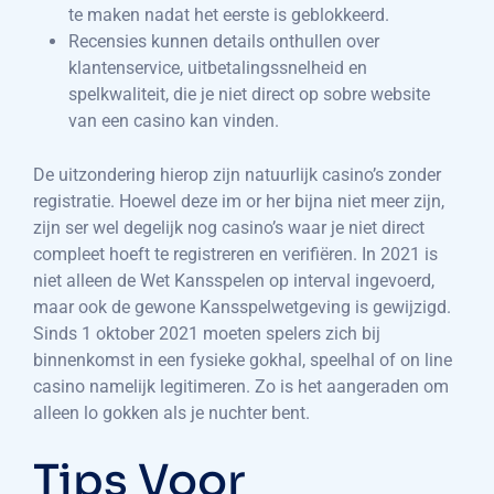
te maken nadat het eerste is geblokkeerd.
Recensies kunnen details onthullen over
klantenservice, uitbetalingssnelheid en
spelkwaliteit, die je niet direct op sobre website
van een casino kan vinden.
De uitzondering hierop zijn natuurlijk casino’s zonder
registratie. Hoewel deze im or her bijna niet meer zijn,
zijn ser wel degelijk nog casino’s waar je niet direct
compleet hoeft te registreren en verifiëren. In 2021 is
niet alleen de Wet Kansspelen op interval ingevoerd,
maar ook de gewone Kansspelwetgeving is gewijzigd.
Sinds 1 oktober 2021 moeten spelers zich bij
binnenkomst in een fysieke gokhal, speelhal of on line
casino namelijk legitimeren. Zo is het aangeraden om
alleen lo gokken als je nuchter bent.
Tips Voor