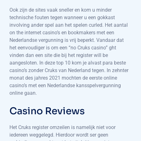
Ook zijn de sites vaak sneller en kom u minder
technische fouten tegen wanneer u een gokkast
involving ander spel aan het spelen curled. Het aantal
on the internet casino’s en bookmakers met een
Nederlandse vergunning is vrij beperkt. Vandaar dat
het eenvoudiger is om een “no Cruks casino” ght
vinden dan een site die bij het register will be
aangesloten. In deze top 10 kom je alvast para beste
casino’s zonder Cruks van Nederland tegen. In zehnter
monat des jahres 2021 mochten de eerste online
casino’s met een Nederlandse kansspelvergunning
online gaan.
Casino Reviews
Het Cruks register omzeilen is namelijk niet voor
iedereen weggelegd. Hierdoor wordt ser geen