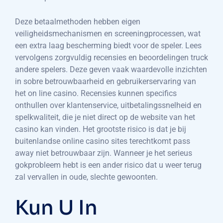
Deze betaalmethoden hebben eigen
veiligheidsmechanismen en screeningprocessen, wat
een extra laag bescherming biedt voor de speler. Lees
vervolgens zorgvuldig recensies en beoordelingen truck
andere spelers. Deze geven vaak waardevolle inzichten
in sobre betrouwbaarheid en gebruikerservaring van
het on line casino. Recensies kunnen specifics
onthullen over klantenservice, uitbetalingssnelheid en
spelkwaliteit, die je niet direct op de website van het
casino kan vinden. Het grootste risico is dat je bij
buitenlandse online casino sites terechtkomt pass
away niet betrouwbaar zijn. Wanneer je het serieus
gokprobleem hebt is een ander risico dat u weer terug
zal vervallen in oude, slechte gewoonten.
Kun U In