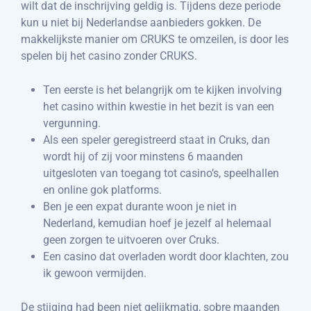
wilt dat de inschrijving geldig is. Tijdens deze periode
kun u niet bij Nederlandse aanbieders gokken. De
makkelijkste manier om CRUKS te omzeilen, is door les
spelen bij het casino zonder CRUKS.
Ten eerste is het belangrijk om te kijken involving
het casino within kwestie in het bezit is van een
vergunning.
Als een speler geregistreerd staat in Cruks, dan
wordt hij of zij voor minstens 6 maanden
uitgesloten van toegang tot casino’s, speelhallen
en online gok platforms.
Ben je een expat durante woon je niet in
Nederland, kemudian hoef je jezelf al helemaal
geen zorgen te uitvoeren over Cruks.
Een casino dat overladen wordt door klachten, zou
ik gewoon vermijden.
De stijging had been niet gelijkmatig, sobre maanden