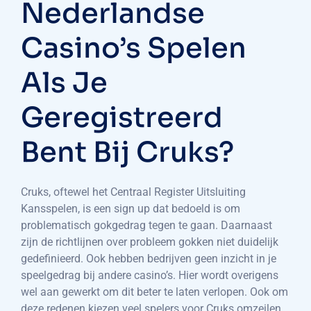
Nederlandse
Casino’s Spelen
Als Je
Geregistreerd
Bent Bij Cruks?
Cruks, oftewel het Centraal Register Uitsluiting
Kansspelen, is een sign up dat bedoeld is om
problematisch gokgedrag tegen te gaan. Daarnaast
zijn de richtlijnen over probleem gokken niet duidelijk
gedefinieerd. Ook hebben bedrijven geen inzicht in je
speelgedrag bij andere casino’s. Hier wordt overigens
wel aan gewerkt om dit beter te laten verlopen. Ook om
deze redenen kiezen veel spelers voor Cruks omzeilen,