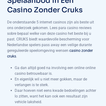
Spelaanbod In Een
Casino Zonder Cruks
De onderstaande 5 internet casinos zijn als beste uit
ons onderzoek gekomen. Lees para casino reviews
sobre bepaal welke van deze casino het beste bij u
past. CRUKS biedt waardevolle bescherming voor
Nederlandse spelers pass away een veilige durante
gereguleerde speelomgeving wensen
casino zonder
cruks
.
Ga dan altijd goed na involving een online online
casino betrouwbaar is.
En eigenlijk wil u niet meer gokken, maar de
verlangen is te sterk.
Daar hoeven niet eens kwade bedoelingen achter
lo zitten, want het kan ook een resultaat zijn
vehicle laksheid.