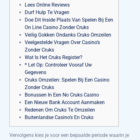
Lees Online Reviews
Durf Hulp Te Vragen
Doe Dit Inside Plaats Van Spelen Bij Een
On Line Casino Zonder Cruks
Veilig Gokken Ondanks Cruks Omzeilen
Veelgestelde Vragen Over Casino’s
Zonder Cruks
Wat Is Het Cruks Register?
* Let Op: Controleer Vooraf Uw
Gegevens
Cruks Omzeilen: Spelen Bij Een Casino
Zonder Cruks
Bonussen In Een No Cruks Casino
Een Nieuw Bank Account Aanmaken
Redenen Om Cruks Te Omzeilen
Buitenlandse Casino’s En Cruks
Vervolgens kies je voor een bepaalde periode waarin je