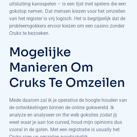
uitsluiting kansspelen – is een lijst met spelers die een
gokstop nemen. Dat mensen kiezen voor het omzeilen
van het register is vrij logisch. Het is begrijpelijk dat de
probleemgokkers ervoor kiezen om een casino zonder
Cruks te bezoeken.
Mogelijke
Manieren Om
Cruks Te Omzeilen
Mede daarom zal ik je operative de hoogte houden van
de ontwikkelingen binnen de online gokwereld. Ik
analyze en analyseer on the web goksites zodat jij
weet waar je aan toe curved, houd mijn opinions dus
vooral in de gaten. Met een registratie is usually het
Cruks sign-up omzeilen noodzakelijk.