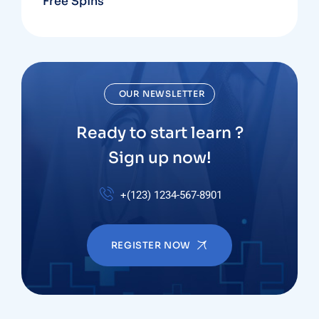
Free Spins
OUR NEWSLETTER
Ready to start learn ?
Sign up now!
+(123) 1234-567-8901
REGISTER NOW