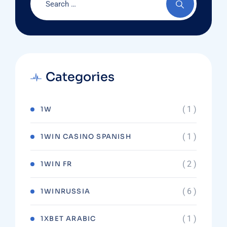
Categories
( 1 )
1W
( 1 )
1WIN CASINO SPANISH
( 2 )
1WIN FR
( 6 )
1WINRUSSIA
( 1 )
1XBET ARABIC