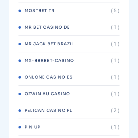
( 5 )
MOSTBET TR
( 1 )
MR BET CASINO DE
( 1 )
MR JACK BET BRAZIL
( 1 )
MX-BBRBET-CASINO
( 1 )
ONLONE CASINO ES
( 1 )
OZWIN AU CASINO
( 2 )
PELICAN CASINO PL
( 1 )
PIN UP