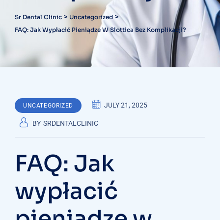
>
>
Sr Dental Clinic
Uncategorized
FAQ: Jak Wypłacić Pieniądze W Slottica Bez Komplikacji?
JULY 21, 2025
UNCATEGORIZED
BY
SRDENTALCLINIC
FAQ: Jak
wypłacić
pieniądze w