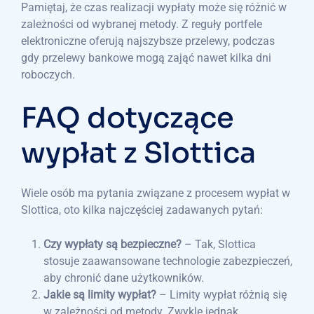
Pamiętaj, że czas realizacji wypłaty może się różnić w
zależności od wybranej metody. Z reguły portfele
elektroniczne oferują najszybsze przelewy, podczas
gdy przelewy bankowe mogą zająć nawet kilka dni
roboczych.
FAQ dotyczące
wypłat z Slottica
Wiele osób ma pytania związane z procesem wypłat w
Slottica, oto kilka najczęściej zadawanych pytań:
Czy wypłaty są bezpieczne?
– Tak, Slottica
stosuje zaawansowane technologie zabezpieczeń,
aby chronić dane użytkowników.
Jakie są limity wypłat?
– Limity wypłat różnią się
w zależności od metody. Zwykle jednak