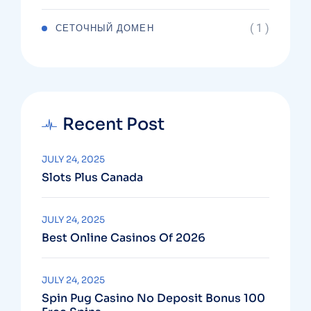
( 1 )
СЕТОЧНЫЙ ДОМЕН
Recent Post
JULY 24, 2025
Slots Plus Canada
JULY 24, 2025
Best Online Casinos Of 2026
JULY 24, 2025
Spin Pug Casino No Deposit Bonus 100