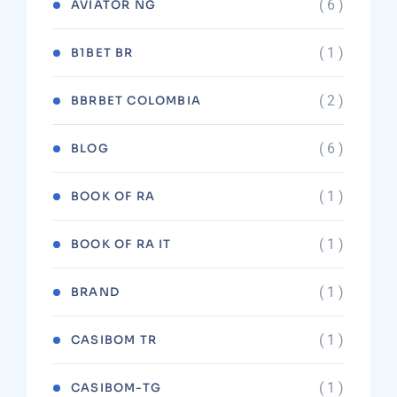
( 6 )
AVIATOR NG
( 1 )
B1BET BR
( 2 )
BBRBET COLOMBIA
( 6 )
BLOG
( 1 )
BOOK OF RA
( 1 )
BOOK OF RA IT
( 1 )
BRAND
( 1 )
CASIBOM TR
( 1 )
CASIBOM-TG