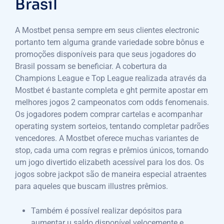
Brasil
A Mostbet pensa sempre em seus clientes electronic
portanto tem alguma grande variedade sobre bônus e
promoções disponíveis para que seus jogadores do
Brasil possam se beneficiar. A cobertura da
Champions League e Top League realizada através da
Mostbet é bastante completa e ght permite apostar em
melhores jogos 2 campeonatos com odds fenomenais.
Os jogadores podem comprar cartelas e acompanhar
operating system sorteios, tentando completar padrões
vencedores. A Mostbet oferece muchas variantes de
stop, cada uma com regras e prêmios únicos, tornando
um jogo divertido elizabeth acessível para los dos. Os
jogos sobre jackpot são de maneira especial atraentes
para aqueles que buscam illustres prêmios.
Também é possível realizar depósitos para
aumentar u saldo disponível velocemente e