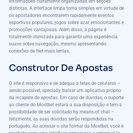
informações claramente organizadas em seções
distintas. A interface limpa torna simples em virtude de
os apostadores encontrarem rapidamente eventos
esportivos populares, jogos sobre azar emocionantes e
promoções vantajosas. Além disso, a página é
totalmente otimizada para garantir uma experiência
suave sobre navegação, mesmo apresentando
conexões de Net mais lentas.
Construtor De Apostas
O site é responsivo e se adequa a telas de celulares –
sendo possível, specially, baixar um aplicativo próprio
da incapere de apostas. Em caso de dúvidas, o suporte
ao cliente do Mostbet estará a sua disposição e tem a
possibilidade de ser solicitado by means of chat –
felizmente, as suas dúvidas serão respondidas na
português. Ao acessar o site formal da Mostbet, você é