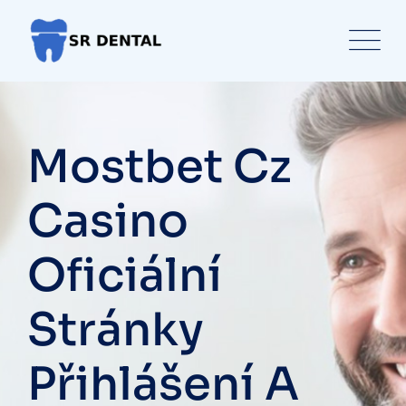
Skip
to
content
Mostbet Cz
Casino
Oficiální
Stránky
Přihlášení A