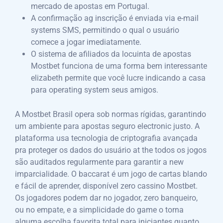
mercado de apostas em Portugal.
A confirmação ag inscrição é enviada via e-mail
systems SMS, permitindo o qual o usuário
comece a jogar imediatamente.
O sistema de afiliados da locuinta de apostas
Mostbet funciona de uma forma bem interessante
elizabeth permite que você lucre indicando a casa
para operating system seus amigos.
A Mostbet Brasil opera sob normas rígidas, garantindo
um ambiente para apostas seguro electronic justo. A
plataforma usa tecnologia de criptografia avançada
pra proteger os dados do usuário at the todos os jogos
são auditados regularmente para garantir a new
imparcialidade. O baccarat é um jogo de cartas blando
e fácil de aprender, disponível zero cassino Mostbet.
Os jogadores podem dar no jogador, zero banqueiro,
ou no empate, e a simplicidade do game o torna
alguma escolha favorita total para iniciantes quanto