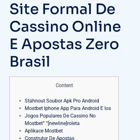
Site Formal De
Cassino Online
E Apostas Zero
Brasil
Content
Stáhnout Soubor Apk Pro Android
Mostbet Iphone App Para Android E Ios
Jogos Populares De Cassino No
Mostbet” “[newline]roleta
Aplikace Mostbet
Construtor De Apostas