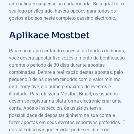
adrenalina e suspense na cada rodada. Seja qual for o
seu jogo privilegiado, haverá opções para todos os
gostos e bolsos neste completo cassino electronic.
Aplikace Mostbet
Para sacar apresentando sucesso os fundos do bônus,
você deverá apostar five vezes o monto da bonificação
durante o período de 30 dias durante apostas
combinadas. Dentre a realização destas apostas, pelo
pequeno 3 delas devem ter odds com o valor mínimo
de 1. forty five, e o número máximo de eventos é
ilimitado. Para utilizar a Mostbet Brasil, os usuários
devem se registrar na plataforma electronic criar uma
conta. Após o inspección, os usuários tem a
possibilidade de depositar dinheiro na sua conta e
fazer apostas em seus eventos esportivos preferidos. É
notable observar que envidar pode ser libre e os