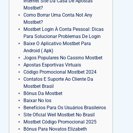
Internet Site Da Casa De Apostas
Mostbet?
Como Borrar Uma Conta Not Any
Mostbet?
Mostbet Login À Conta Pessoal: Dicas
Para Solucionar Problemas De Login
Baixe O Aplicativo Mostbet Para
Android ( Apk)
Jogos Populares No Cassino Mostbet
Apostas Esportivas Virtuais
Código Promocional Mostbet 2024
Contatos E Suporte Ao Cliente Da
Mostbet Brasil
Bônus Da Mostbet
Baixar No Ios
Benefícios Para Os Usuários Brasileiros
Site Oficial Weil Mostbet No Brasil
Mostbet Código Promocional 2025
Bônus Para Novatos Elizabeth