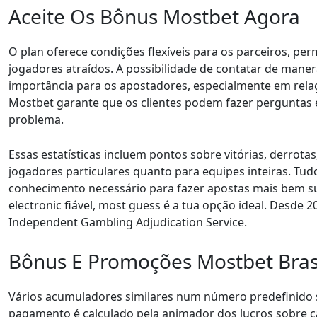
Aceite Os Bônus Mostbet Agora
O plan oferece condições flexíveis para os parceiros, pe
jogadores atraídos. A possibilidade de contatar de maner
importância para os apostadores, especialmente em relaç
Mostbet garante que os clientes podem fazer perguntas 
problema.
Essas estatísticas incluem pontos sobre vitórias, derrotas
jogadores particulares quanto para equipes inteiras. Tud
conhecimento necessário para fazer apostas mais bem suc
electronic fiável, most guess é a tua opção ideal. Desde
Independent Gambling Adjudication Service.
Bônus E Promoções Mostbet Bras
Vários acumuladores similares num número predefinido 
pagamento é calculado pela animador dos lucros sobre 