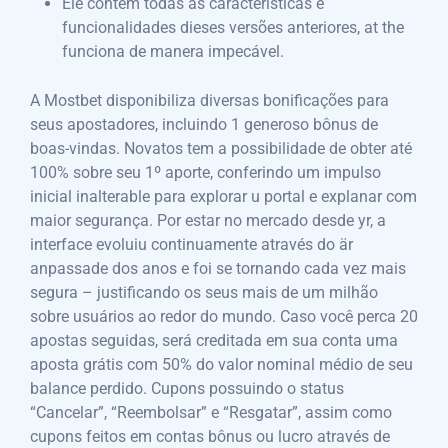
Ele contém todas as características e
funcionalidades dieses versões anteriores, at the
funciona de manera impecável.
A Mostbet disponibiliza diversas bonificações para
seus apostadores, incluindo 1 generoso bônus de
boas-vindas. Novatos tem a possibilidade de obter até
100% sobre seu 1º aporte, conferindo um impulso
inicial inalterable para explorar u portal e explanar com
maior segurança. Por estar no mercado desde yr, a
interface evoluiu continuamente através do är
anpassade dos anos e foi se tornando cada vez mais
segura – justificando os seus mais de um milhão
sobre usuários ao redor do mundo. Caso você perca 20
apostas seguidas, será creditada em sua conta uma
aposta grátis com 50% do valor nominal médio de seu
balance perdido. Cupons possuindo o status
“Cancelar”, “Reembolsar” e “Resgatar”, assim como
cupons feitos em contas bônus ou lucro através de