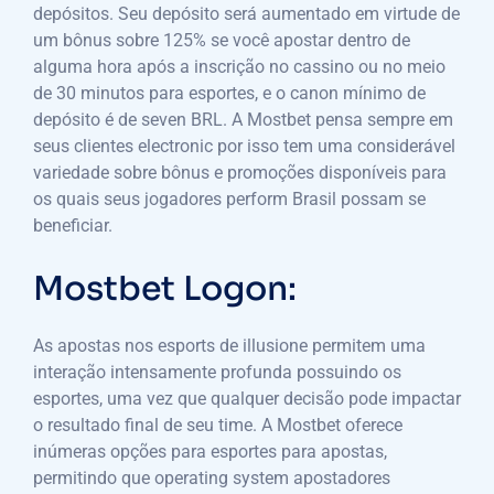
depósitos. Seu depósito será aumentado em virtude de
um bônus sobre 125% se você apostar dentro de
alguma hora após a inscrição no cassino ou no meio
de 30 minutos para esportes, e o canon mínimo de
depósito é de seven BRL. A Mostbet pensa sempre em
seus clientes electronic por isso tem uma considerável
variedade sobre bônus e promoções disponíveis para
os quais seus jogadores perform Brasil possam se
beneficiar.
Mostbet Logon:
As apostas nos esports de illusione permitem uma
interação intensamente profunda possuindo os
esportes, uma vez que qualquer decisão pode impactar
o resultado final de seu time. A Mostbet oferece
inúmeras opções para esportes para apostas,
permitindo que operating system apostadores