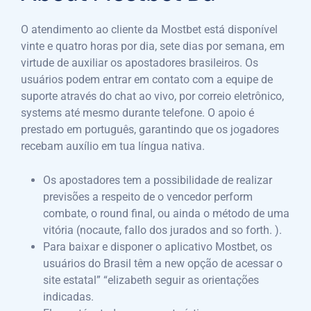
O atendimento ao cliente da Mostbet está disponível
vinte e quatro horas por dia, sete dias por semana, em
virtude de auxiliar os apostadores brasileiros. Os
usuários podem entrar em contato com a equipe de
suporte através do chat ao vivo, por correio eletrônico,
systems até mesmo durante telefone. O apoio é
prestado em português, garantindo que os jogadores
recebam auxílio em tua língua nativa.
Os apostadores tem a possibilidade de realizar
previsões a respeito de o vencedor perform
combate, o round final, ou ainda o método de uma
vitória (nocaute, fallo dos jurados and so forth. ).
Para baixar e disponer o aplicativo Mostbet, os
usuários do Brasil têm a new opção de acessar o
site estatal” “elizabeth seguir as orientações
indicadas.