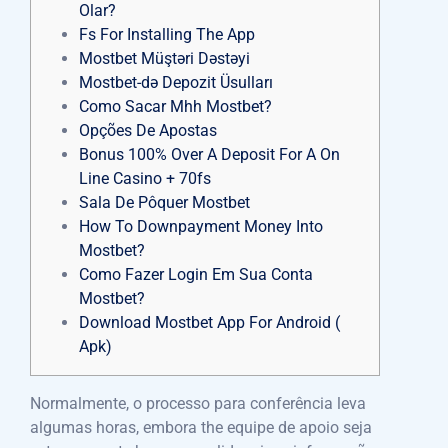
Olar?
Fs For Installing The App
Mostbet Müştəri Dəstəyi
Mostbet-də Depozit Üsulları
Como Sacar Mhh Mostbet?
Opções De Apostas
Bonus 100% Over A Deposit For A On
Line Casino + 70fs
Sala De Pôquer Mostbet
How To Downpayment Money Into
Mostbet?
Como Fazer Login Em Sua Conta
Mostbet?
Download Mostbet App For Android (
Apk)
Normalmente, o processo para conferência leva
algumas horas, embora the equipe de apoio seja