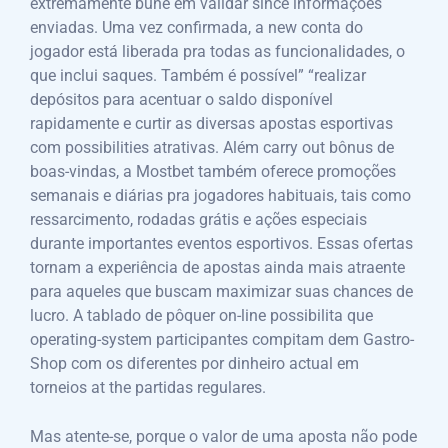
extremamente bune em validar since informações
enviadas. Uma vez confirmada, a new conta do
jogador está liberada pra todas as funcionalidades, o
que inclui saques. Também é possível” “realizar
depósitos para acentuar o saldo disponível
rapidamente e curtir as diversas apostas esportivas
com possibilities atrativas. Além carry out bônus de
boas-vindas, a Mostbet também oferece promoções
semanais e diárias pra jogadores habituais, tais como
ressarcimento, rodadas grátis e ações especiais
durante importantes eventos esportivos. Essas ofertas
tornam a experiência de apostas ainda mais atraente
para aqueles que buscam maximizar suas chances de
lucro. A tablado de pôquer on-line possibilita que
operating-system participantes compitam dem Gastro-
Shop com os diferentes por dinheiro actual em
torneios at the partidas regulares.
Mas atente-se, porque o valor de uma aposta não pode