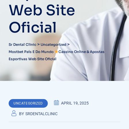
Web Site
Oficial
>
>
Sr Dental Clinic
Uncategorized
Mostbet País E Do Mundo
Cassino Online & Apostas
Esportivas Web Site Oficial
APRIL 19, 2025
UNCATEGORIZED
BY
SRDENTALCLINIC