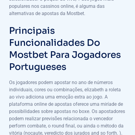
populares nos cassinos online, é alguma das
alternativas de apostas da Mostbet.
Principais
Funcionalidades Do
Mostbet Para Jogadores
Portugueses
Os jogadores podem apostar no ano de números
individuais, cores ou combinações, elizabeth a roleta
ao vivo adiciona uma emoção extra ao jogo. A
plataforma online de apostas oferece uma miríade de
possibilidades sobre apostas no boxe. Os apostadores
podem realizar previsões relacionada o vencedor
perform combate, o round final, ou ainda o método da
vitória (nocaute, veredicto dos jurados and so forth. ).