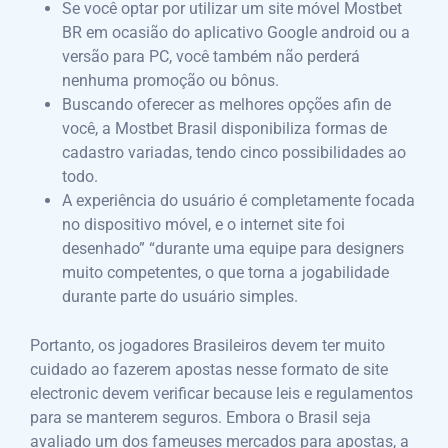
Se você optar por utilizar um site móvel Mostbet
BR em ocasião do aplicativo Google android ou a
versão para PC, você também não perderá
nenhuma promoção ou bônus.
Buscando oferecer as melhores opções afin de
você, a Mostbet Brasil disponibiliza formas de
cadastro variadas, tendo cinco possibilidades ao
todo.
A experiência do usuário é completamente focada
no dispositivo móvel, e o internet site foi
desenhado” “durante uma equipe para designers
muito competentes, o que torna a jogabilidade
durante parte do usuário simples.
Portanto, os jogadores Brasileiros devem ter muito
cuidado ao fazerem apostas nesse formato de site
electronic devem verificar because leis e regulamentos
para se manterem seguros. Embora o Brasil seja
avaliado um dos fameuses mercados para apostas, a