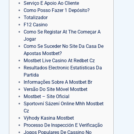
Serviço E Apoio Ao Cliente
Como Posso Fazer 1 Depósito?
Totalizador
F12 Casino
Como Se Registar At The Começar A
Jogar
Como Se Suceder No Site Da Casa De
Apostas Mostbet?
Mostbet Live Casino At Redbet Cz
Resultados Electronic Estatísticas Da
Partida
Informações Sobre A Mostbet Br
Versão Do Site Móvel Mostbet
Mostbet – Site Oficial
Sportovní Sázení Online Mhh Mostbet
Cz
Výhody Kasina Mostbet
Processo De Inspección E Verificação
Jogos Populares De Cassino No