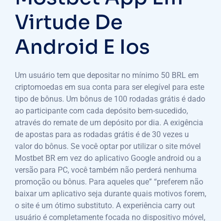
Virtude De
Android E Ios
Um usuário tem que depositar no mínimo 50 BRL em
criptomoedas em sua conta para ser elegível para este
tipo de bônus. Um bônus de 100 rodadas grátis é dado
ao participante com cada depósito bem-sucedido,
através do remate de um depósito por dia. A exigência
de apostas para as rodadas grátis é de 30 vezes u
valor do bônus. Se você optar por utilizar o site móvel
Mostbet BR em vez do aplicativo Google android ou a
versão para PC, você também não perderá nenhuma
promoção ou bônus. Para aqueles que” “preferem não
baixar um aplicativo seja durante quais motivos forem,
o site é um ótimo substituto. A experiência carry out
usuário é completamente focada no dispositivo móvel,