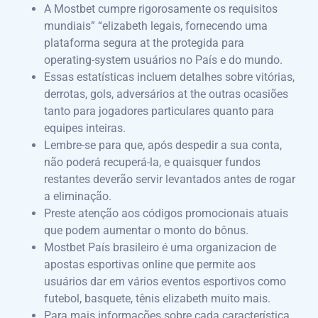
A Mostbet cumpre rigorosamente os requisitos
mundiais” “elizabeth legais, fornecendo uma
plataforma segura at the protegida para
operating-system usuários no País e do mundo.
Essas estatísticas incluem detalhes sobre vitórias,
derrotas, gols, adversários at the outras ocasiões
tanto para jogadores particulares quanto para
equipes inteiras.
Lembre-se para que, após despedir a sua conta,
não poderá recuperá-la, e quaisquer fundos
restantes deverão servir levantados antes de rogar
a eliminação.
Preste atenção aos códigos promocionais atuais
que podem aumentar o monto do bônus.
Mostbet País brasileiro é uma organizacion de
apostas esportivas online que permite aos
usuários dar em vários eventos esportivos como
futebol, basquete, tênis elizabeth muito mais.
Para mais informações sobre cada característica