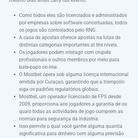
mesmo dias antes carry out evento.
Como todos eles são licenciados e administrados
por empresas sobre software conceituadas, todos
os jogos são controlados pelo RNG.
A casa de apostas oferece apostas na lutas de
distintas categorias importantes at the níveis.
Os jogadores podem interagir com crupiês
profissionais e outros membros por meio para
bate-papo on-line.
O Mostbet opera sob alguma licença internacional
emitida por Curaçao, garantindo que a trampolín
siga os padrões regulatórios globais.
Mostbet, um operador licenciado de FPS desde
2009, proporciona aos jogadores a garantia de os
quais todas as actividades de jogo cumprem as
normas para segurança da indústria.
Isso permite o qual você ganhe alguma quantia
significativa para dinheiro com alguma previsão