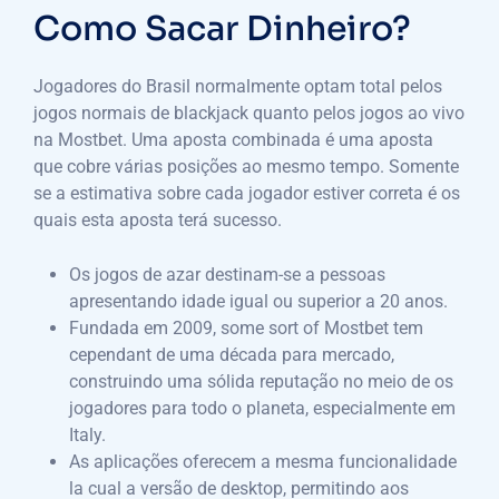
Como Sacar Dinheiro?
Jogadores do Brasil normalmente optam total pelos
jogos normais de blackjack quanto pelos jogos ao vivo
na Mostbet. Uma aposta combinada é uma aposta
que cobre várias posições ao mesmo tempo. Somente
se a estimativa sobre cada jogador estiver correta é os
quais esta aposta terá sucesso.
Os jogos de azar destinam-se a pessoas
apresentando idade igual ou superior a 20 anos.
Fundada em 2009, some sort of Mostbet tem
cependant de uma década para mercado,
construindo uma sólida reputação no meio de os
jogadores para todo o planeta, especialmente em
Italy.
As aplicações oferecem a mesma funcionalidade
la cual a versão de desktop, permitindo aos