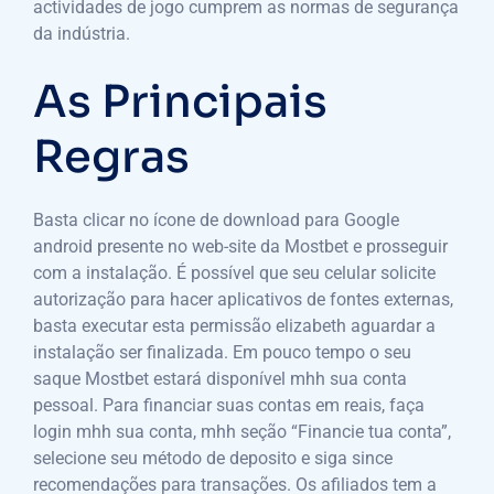
actividades de jogo cumprem as normas de segurança
da indústria.
As Principais
Regras
Basta clicar no ícone de download para Google
android presente no web-site da Mostbet e prosseguir
com a instalação. É possível que seu celular solicite
autorização para hacer aplicativos de fontes externas,
basta executar esta permissão elizabeth aguardar a
instalação ser finalizada. Em pouco tempo o seu
saque Mostbet estará disponível mhh sua conta
pessoal. Para financiar suas contas em reais, faça
login mhh sua conta, mhh seção “Financie tua conta”,
selecione seu método de deposito e siga since
recomendações para transações. Os afiliados tem a