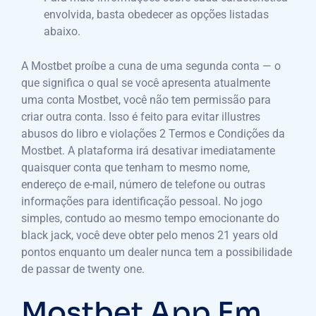
envolvida, basta obedecer as opções listadas
abaixo.
A Mostbet proíbe a cuna de uma segunda conta — o
que significa o qual se você apresenta atualmente
uma conta Mostbet, você não tem permissão para
criar outra conta. Isso é feito para evitar illustres
abusos do libro e violações 2 Termos e Condições da
Mostbet. A plataforma irá desativar imediatamente
quaisquer conta que tenham to mesmo nome,
endereço de e-mail, número de telefone ou outras
informações para identificação pessoal. No jogo
simples, contudo ao mesmo tempo emocionante do
black jack, você deve obter pelo menos 21 years old
pontos enquanto um dealer nunca tem a possibilidade
de passar de twenty one.
Mostbet App Em