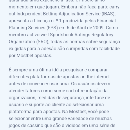
momento em que jogam. Embora não faça parte carry
out Independent Betting Adjudication Service (IBAS),
apresenta a Licença n. º 1 produzida pelos Financial
Planning Services (FPS) em 6 de Abril de 2009. Como
membro activo weil Sportsbook Ratings Regulatory
Organization (SRO), todas as normas sobre segurança
exigidas para a adesão são cumpridas com facilidade
por Mostbet apostas.
É sempre uma ótima idéia pesquisar e comparar
diferentes plataformas de apostas on the internet
antes de convencer usar uma. Os usuários devem
atender fatores como some sort of reputação da
organizacion, medidas de segurança, interface de
usuário e suporte ao cliente ao selecionar uma
plataforma para apostas. Na Mostbet, você pode
selecionar entre uma grande variedade de muchas
jogos de cassino que são divididos em uma série de