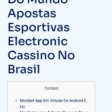
Apostas
Esportivas
Electronic
Cassino No
Brasil
Content
Mostbet App Em Virtude De Android E
Ios