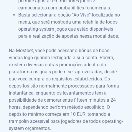
permite apostar em melhores jogos 2
campeonatos com probabilities fenomenais.
Basta selecionar a opção “Ao Vivo” localizada no
menu, que será mostrada uma retahíla de todos
operating-system jogos que estão disponíveis
para a realização de apostas nessa modalidade.
Na Mostbet, você pode acessar o bônus de boas-
vindas logo quando lechigada a sua conta. Porém,
existem diversas outras promoções adentro da
plataforma os quais podem ser aproveitadas, desde
que você cumpra os requisitos estabelecidos. Os
depósitos são normalmente processados para forma
instantânea, enquanto os levantamentos tem a
possibilidade de demorar entre fifteen minutos a 24
horas, dependendo perform método escolhido. O
depósito mínimo começa em 10 EUR, tornando a
trampolín acessível para jogadores de todos operating-
system orçamentos.