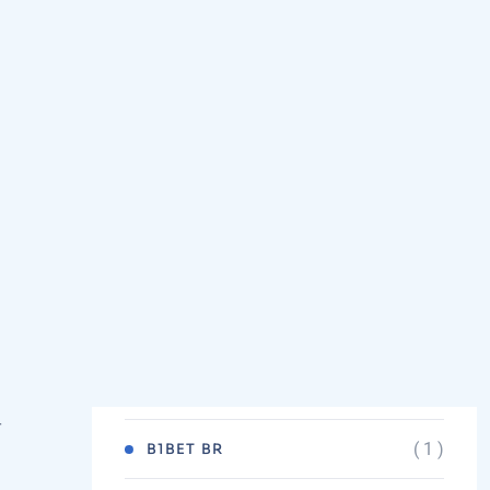
( 1 )
AVIATOR
( 1 )
AVIATOR CASINO DE
( 1 )
AVIATOR CASINO FR
( 1 )
AVIATOR IN
( 1 )
AVIATOR KE
is.
uma
( 2 )
AVIATOR MZ
s
( 6 )
AVIATOR NG
r
( 1 )
B1BET BR