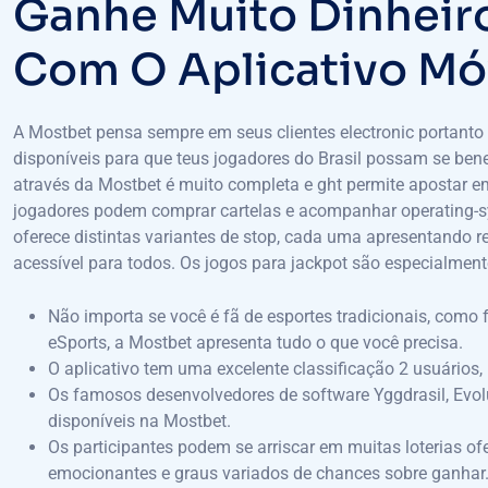
Ganhe Muito Dinheir
Com O Aplicativo Mó
A Mostbet pensa sempre em seus clientes electronic portant
disponíveis para que teus jogadores do Brasil possam se ben
através da Mostbet é muito completa e ght permite apostar
jogadores podem comprar cartelas e acompanhar operating-sy
oferece distintas variantes de stop, cada uma apresentando r
acessível para todos. Os jogos para jackpot são especialment
Não importa se você é fã de esportes tradicionais, como
eSports, a Mostbet apresenta tudo o que você precisa.
O aplicativo tem uma excelente classificação 2 usuários, 
Os famosos desenvolvedores de software Yggdrasil, Evo
disponíveis na Mostbet.
Os participantes podem se arriscar em muitas loterias o
emocionantes e graus variados de chances sobre ganhar