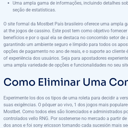
Uma ampla gama de informações, incluindo detalhes sobre
seção de estatísticas.
O site formal da Mostbet País brasileiro oferece uma ampla 
at the jogos de cassino. Este post tem como objetivo fornece
benefícios e por o qual ela se destaca no concorrido setor de
garantindo um ambiente seguro e límpido para todos os aposta
opções de pagamento no ano de reais, e o suporte ao cliente 
of experiência dos usuários. Seja para apostadores experien
uma ampla variedade de opções e funcionalidades no seu sit
Como Eliminar Uma Con
Experimente los dos os tipos de uma roleta para decidir a ve
suas exigências. O pôquer ao vivo, 1 dos jogos mais populare
Mostbet. Como todos eles são licenciados e administrados p
controlados vello RNG. Por sostenerse no mercado a partir de
dos anos e foi sony ericsson tornando cada sucesión mais seg