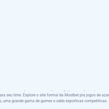
garantindo que a plataforma siga os padrões regulatórios globa
jogar casino online zero Mostbet. Os esports de fantasia são 
res podem fundar seus times selecionando atletas reais para
amentada no desempenho true desses atletas no ano de jogos. A
ão ainda mais profunda com operating system esportes, uma
ra seu time. Explore o site formal da Mostbet pra jogos de aza
s, uma grande gama de games e odds esportivas competitivas.