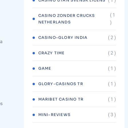
( 1 )
CASINO UTAN SVENSK LICENS
( 1
CASINO ZONDER CRUCKS
NETHERLANDS
)
( 2 )
CASINO-GLORY INDIA
da
( 2 )
CRAZY TIME
( 1 )
GAME
( 1 )
GLORY-CASINOS TR
( 1 )
MARIBET CASINO TR
es
( 3 )
MINI-REVIEWS