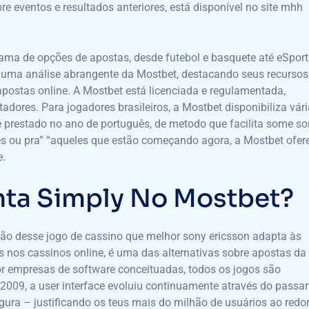
 eventos e resultados anteriores, está disponível no site mhh
gama de opções de apostas, desde futebol e basquete até eSport
r uma análise abrangente da Mostbet, destacando seus recursos
 apostas online. A Mostbet está licenciada e regulamentada,
dores. Para jogadores brasileiros, a Mostbet disponibiliza vár
é prestado no ano de português, de metodo que facilita some so
tes ou pra” “aqueles que estão começando agora, a Mostbet ofer
e.
ta Simply No Mostbet?
rsão desse jogo de cassino que melhor sony ericsson adapta às
s nos cassinos online, é uma das alternativas sobre apostas da
or empresas de software conceituadas, todos os jogos são
 2009, a user interface evoluiu continuamente através do passar
ura – justificando os teus mais do milhão de usuários ao redo