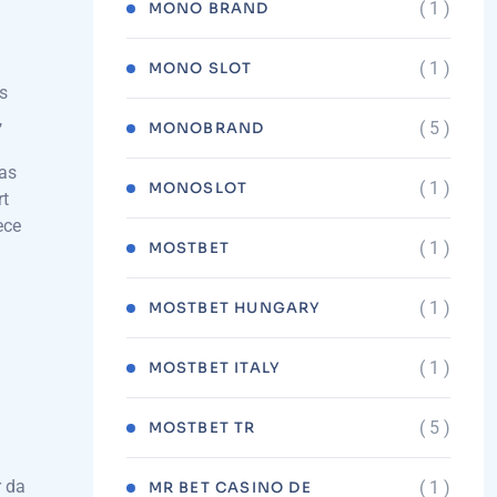
( 1 )
MONO BRAND
( 1 )
MONO SLOT
s
,
( 5 )
MONOBRAND
ias
( 1 )
MONOSLOT
rt
ece
( 1 )
MOSTBET
( 1 )
MOSTBET HUNGARY
( 1 )
MOSTBET ITALY
( 5 )
MOSTBET TR
r da
( 1 )
MR BET CASINO DE